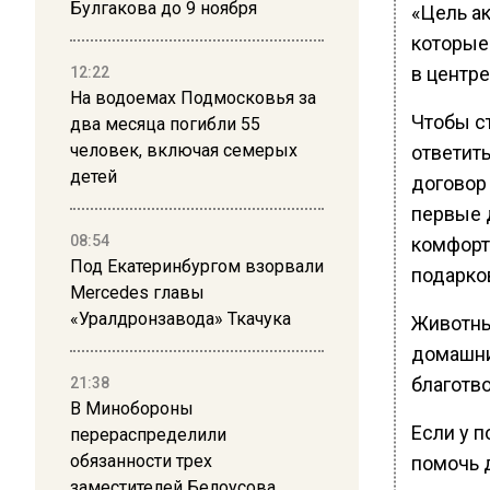
Булгакова до 9 ноября
«Цель ак
которые
в центре
12:22
На водоемах Подмосковья за
Чтобы с
два месяца погибли 55
человек, включая семерых
ответит
детей
договор
первые 
08:54
комфорт
Под Екатеринбургом взорвали
подарко
Mercedes главы
«Уралдронзавода» Ткачука
Животны
домашни
благотв
21:38
В Минобороны
Если у п
перераспределили
обязанности трех
помочь 
заместителей Белоусова