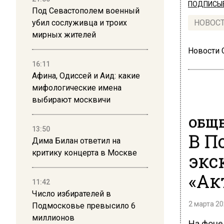
ПОДПИСЫВ
Под Севастополем военный
убил сослуживца и троих
НОВОС
мирных жителей
Новости
16:11
Афина, Одиссей и Аид: какие
мифологические имена
выбирают москвичи
ОБЩЕ
13:50
В П
Дима Билан ответил на
критику концерта в Москве
экс
«Ак
11:42
Число избирателей в
2 марта 20
Подмосковье превысило 6
миллионов
На фоне