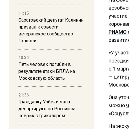
возобно
11:15
участие 
Саратовский депутат Калинин
коронав
призвал к совести
РИАМО
ветеранское сообщество
развити
Польши
«У учас
10:34
поездки
Пять человек погибли в
с 1 март
результате атаки БПЛА на
— цитир
Московскую область
Московс
21:36
Она уточ
Гражданку Узбекистана
можно
ч
депортируют из России за
«Соцуслу
коврик с триколором
На экск