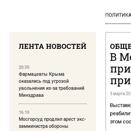
ПОЛИТИК
ЛЕНТА НОВОСТЕЙ
ОБЩЕ
В М
при
20:30
Фармацевты Крыма
при
оказались под угрозой
увольнения из-за требований
3 марта 20
Минздрава
Выставк
16:10
реабили
Мосгорсуд продлил арест экс-
этом со
замминистра обороны