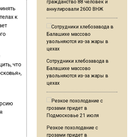
гражданство 88 человек и
ринять
аннулировали 2600 ВНЖ
телах к
ает
ого
е
Сотрудники хлебозавода в
ить, что
Балашихе массово
сковья»,
увольняются из-за жары в
цехах
урсию
я
Резкое похолодание с
грозами придет в