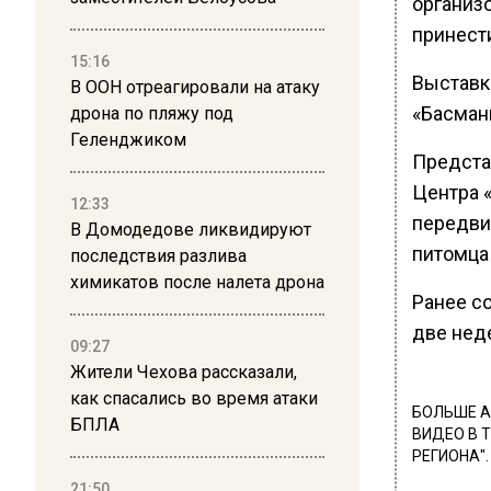
организ
принести
15:16
Выставк
В ООН отреагировали на атаку
«Басманн
дрона по пляжу под
Геленджиком
Предста
Центра 
12:33
передви
В Домодедове ликвидируют
питомца
последствия разлива
химикатов после налета дрона
Ранее со
две нед
09:27
Жители Чехова рассказали,
как спасались во время атаки
БОЛЬШЕ А
БПЛА
ВИДЕО В 
РЕГИОНА".
21:50