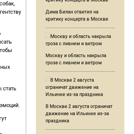
собак,
гентству
Дима Билан ответил на
критику концерта в Москве
о
исать
чтобы
Москву и область накрыла
гроза с ливнем и ветром
зных
 стать
 эмоций.
В Москве 2 августа ограничат
движение на Ильинке из-за
гут
праздника