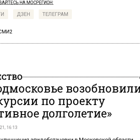
АЙТЕСЬ НА МОСРЕГИОН:
ТИ
ДЗЕН
ТЕЛЕГРАМ
 СМИ2
СТВО
одмосковье возобновил
курсии по проекту
тивное долголетие»
21, 16:13
 улучшения эпидобстановки в Московской области