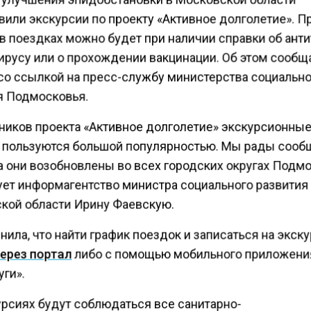
вили экскурсии по проекту «Активное долголетие». П
в поездках можно будет при наличии справки об анти
ирусу или о прохождении вакцинации. Об этом сообщ
со ссылкой на пресс-службу министерства социальн
я Подмосковья.
тников проекта «Активное долголетие» экскурсионны
 пользуются большой популярностью. Мы рады сообщ
а они возобновлены во всех городских округах Подмо
ует информагентство министра социального развития
кой области Ирину Фаевскую.
нила, что найти график поездок и записаться на экск
ерез портал
либо с помощью мобильного приложени
ги».
урсиях будут соблюдаться все санитарно-