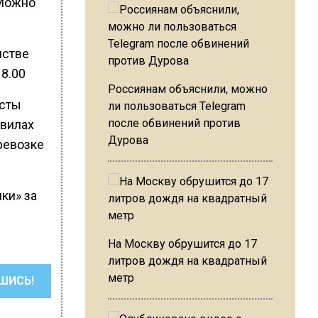
 Можно
нстве
18.00
Россиянам объяснили, можно
исты
ли пользоваться Telegram
после обвинений против
авилах
Дурова
ревозке
ки» за
На Москву обрушится до 17
литров дождя на квадратный
метр
ШИСЬ!