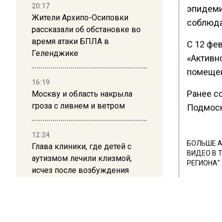
20:17
эпидеми
Жители Архипо-Осиповки
соблюда
рассказали об обстановке во
время атаки БПЛА в
С 12 фе
Геленджике
«Активно
помещен
16:19
Ранее с
Москву и область накрыла
гроза с ливнем и ветром
Подмоско
12:24
БОЛЬШЕ А
Глава клиники, где детей с
ВИДЕО В 
аутизмом лечили клизмой,
РЕГИОНА".
исчез после возбуждения
дела
ПОДПИСЫВ
НОВОС
12:15