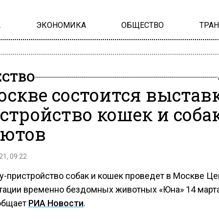
А
ЭКОНОМИКА
ОБЩЕСТВО
ТРА
СТВО
оскве состоится выстав
стройство кошек и собак
ютов
21, 09:22
у-пристройство собак и кошек проведет в Москве Це
тации временно бездомных животных «Юна» 14 марта
общает
РИА Новости
.