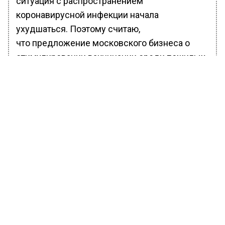
ситуация с распространением
коронавирусной инфекции начала
ухудшаться. Поэтому считаю,
что предложение московского бизнеса о
стимулировании вакцинации среди пожилых
людей заслуживает внимания», – говорится в
сообщении.
При этом он предложил распространить
поощрения не только на торговые скидки, но
и на получение целевой поддержки на
покупку товаров и услуг повседневного
спроса.
«Средства на финансирование программы
можно было бы собрать за счет
пожертвований со стороны актива