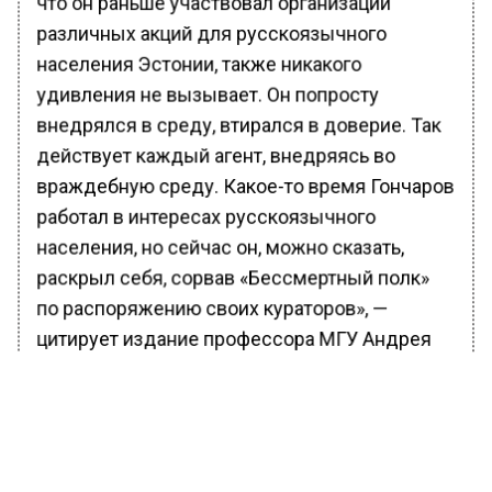
что он раньше участвовал организации
различных акций для русскоязычного
населения Эстонии, также никакого
удивления не вызывает. Он попросту
внедрялся в среду, втирался в доверие. Так
действует каждый агент, внедряясь во
враждебную среду. Какое-то время Гончаров
работал в интересах русскоязычного
населения, но сейчас он, можно сказать,
раскрыл себя, сорвав «Бессмертный полк»
по распоряжению своих кураторов», —
цитирует издание профессора МГУ Андрея
Манойло, прокомментировавшего ситуацию.
Тем не менее шествие «Бессмертный полк» в
Таллине состоится, указано в паблике акции в
Facebook. Колонна будет формироваться в