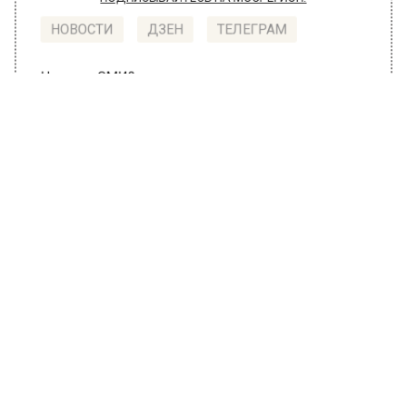
ПОДПИСЫВАЙТЕСЬ НА МОСРЕГИОН:
НОВОСТИ
ДЗЕН
ТЕЛЕГРАМ
Новости СМИ2
ОБЩЕСТВО
Автор:
Irina
Московский планетарий проведет
онлайн-трансляцию
кольцеобразного затмения
10 июня 2021, 12:40
В разных российских регионах можно будет
наблюдать кольцеобразное солнечное
затмение. Оно произойдет в четверг, 10