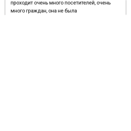
проходит очень много посетителей, очень
много граждан, она не была
распространителем коронавирусной
инфекции», — цитирует Данчикова издание.
Ранее сообщалось, что вернувшихся из-за
рубежа москвичей
оштрафовали на 17 млн
рублей
за несдачу ПЦР-теста.
БОЛЬШЕ АКТУАЛЬНЫХ НОВОСТЕЙ И ЭКСКЛЮЗИВНЫХ
ВИДЕО В ТЕЛЕГРАМ-КАНАЛЕ "ВЕСТИ МОСКОВСКОГО
РЕГИОНА".
ПОДПИШИСЬ!
ПОДПИСЫВАЙТЕСЬ НА МОСРЕГИОН:
НОВОСТИ
ДЗЕН
ТЕЛЕГРАМ