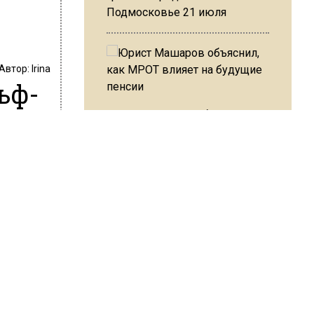
Подмосковье 21 июля
Автор:
Irina
ьф-
Юрист Машаров объяснил, как
МРОТ влияет на будущие
пенсии
лкой на
едя», —
МЧС предупредило об
опасности купания при
перепаде температуры в 10