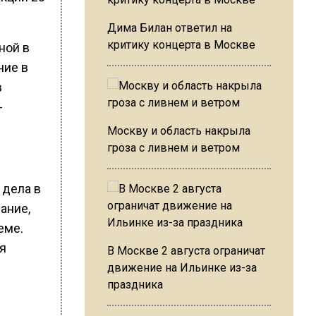
Дима Билан ответил на
критику концерта в Москве
ной в
ние в
в
-
Москву и область накрыла
гроза с ливнем и ветром
 дела в
ание,
еме.
я
В Москве 2 августа ограничат
движение на Ильинке из-за
праздника