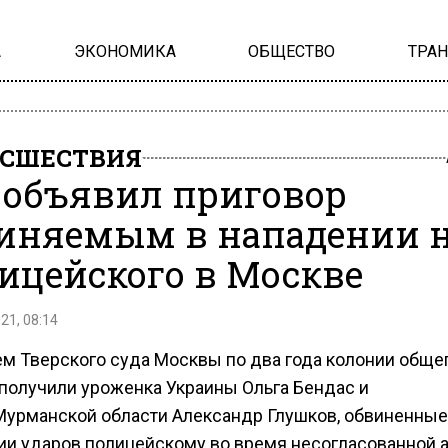
А
ЭКОНОМИКА
ОБЩЕСТВО
ТРА
СШЕСТВИЯ
 объявил приговор
иняемым в нападении 
ицейского в Москве
21, 08:14
м Тверского суда Москвы по два года колонии обще
получили уроженка Украины Ольга Бендас и
Мурманской области Александр Глушков, обвиненные
ии ударов полицейскому во время несогласованной а