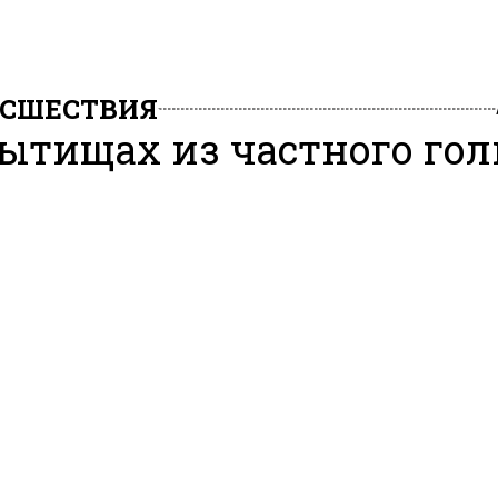
СШЕСТВИЯ
ытищах из частного гол
ба сбежал медведь
1, 08:25
сковных Мытищах ищут медведя, который сбежал из
о гольф-клуба. Об этом сообщает
РИА Новости
со ссы
вителя экстренных служб.
я поиски сбежавшего с территории гольф-клуба медв
т информагентство слова своего собеседника.
у привлечены сотрудники полиции и охотхозяйств