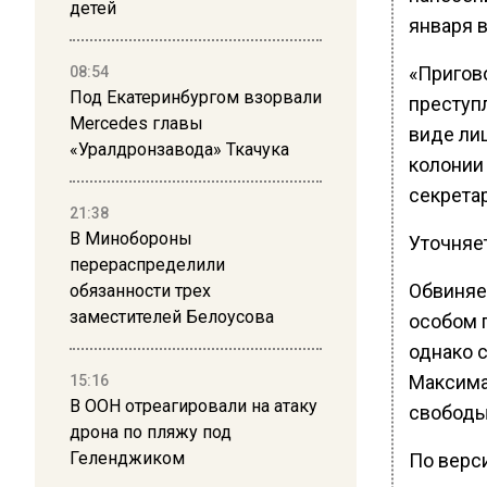
детей
января 
«Пригов
08:54
Под Екатеринбургом взорвали
преступл
Mercedes главы
виде ли
«Уралдронзавода» Ткачука
колонии
секрета
21:38
В Минобороны
Уточняет
перераспределили
Обвиняе
обязанности трех
заместителей Белоусова
особом п
однако 
Максима
15:16
В ООН отреагировали на атаку
свободы
дрона по пляжу под
Геленджиком
По верс