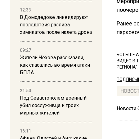
меропри
поочере
12:33
В Домодедове ликвидируют
Ранее с
последствия разлива
парково
химикатов после налета дрона
09:27
БОЛЬШЕ А
Жители Чехова рассказали,
ВИДЕО В 
как спасались во время атаки
РЕГИОНА".
БПЛА
ПОДПИСЫВ
21:50
НОВОС
Под Севастополем военный
убил сослуживца и троих
Новости
мирных жителей
16:11
Афина, Одиссей и Аид: какие