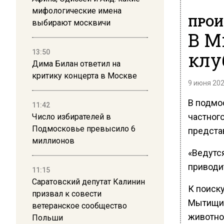
мифологические имена
ПРОИ
выбирают москвичи
В М
13:50
клу
Дима Билан ответил на
критику концерта в Москве
9 июня 202
В подмо
11:42
частног
Число избирателей в
Подмосковье превысило 6
предста
миллионов
«Ведутс
приводи
11:15
Саратовский депутат Калинин
К поиск
призвал к совести
Мытищин
ветеранское сообщество
животно
Польши