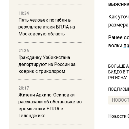
выясняю
10:34
Как уто
Пять человек погибли в
размера
результате атаки БПЛА на
Московскую область
Ранее с
волки
п
21:36
Гражданку Узбекистана
депортируют из России за
БОЛЬШЕ А
коврик с триколором
ВИДЕО В 
РЕГИОНА".
20:17
ПОДПИСЫВ
Жители Архипо-Осиповки
НОВОС
рассказали об обстановке во
время атаки БПЛА в
Геленджике
Новости