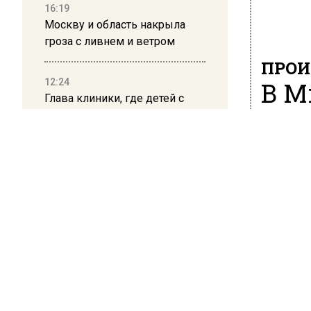
16:19
Москву и область накрыла
гроза с ливнем и ветром
ПРОИ
12:24
В М
Глава клиники, где детей с
клу
аутизмом лечили клизмой,
исчез после возбуждения
дела
9 июня 202
В подмо
12:15
частног
Рецензия на роман Юрия
предста
Воскобойникова «Операция
«Пропаганда»: Политический
«Ведутс
триллер на грани метафизики
приводи
08:45
К поиск