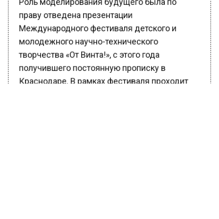
праву отведена презентации
Международного фестиваля детского и
молодежного научно-технического
творчества «От Винта!», с этого года
получившего постоянную прописку в
Краснодаре. В рамках фестиваля проходит
уникальный Технофорум, который стал одной
из ведущих дискуссионных площадок для
экспертов в сфере науки, промышленности,
образования и других сфер, так или иначе
связанных с развитием научно-
производственного потенциала.
Мероприятие проводится под эгидой
Министерства промышленности и торговли
России, его партнерами стали Краснодарский
край, выставка «Иннопром», Объединенная