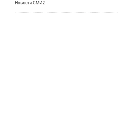
Новости СМИ2
ПРОИСШЕСТВИЯ
Автор:
Irina
Начальника полиции Егорьевска
задержали по подозрению в
подготовке убийстве
9 июля 2021, 08:28
В отношении начальника отдела полиции
Егорьевска проводится служебная проверка
по факту его возможной причастности к
преступлению. Об этом сообщает
РИА
Новости
со ссылкой на пресс-службу