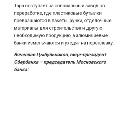
превращаются в пакеты, ручки, отделочные
материалы для строительства и другую
необходимую продукцию, а алюминиевые
банки измельчаются и уходят на переплавку.
Вячеслав Цыбульников, вице-президент
Сбербанка – председатель Московского
банка:
«Вопросы экологии и сохранения
окружающей среды остро стоят во всём
мире. Сбер уделяет большое внимание ESG-
повестке в целом и грамотной утилизации
отходов в частности. Сотрудники и клиенты
Московского банка Сбербанка вовлечены
во многие экологические проекты и
инициативы. Благодаря цифровизации и