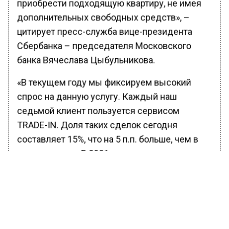
приобрести подходящую квартиру, не имея
дополнительных свободных средств», –
цитирует пресс-служба вице-президента
Сбербанка – председателя Московского
банка Вячеслава Цыбульникова.
«В текущем году мы фиксируем высокий
спрос на данную услугу. Каждый наш
седьмой клиент пользуется сервисом
TRADE-IN. Доля таких сделок сегодня
составляет 15%, что на 5 п.п. больше, чем в
прошлом году. В 2021 году мы ожидаем
роста доли до 20%. В целом сейчас интерес к
этой услуге есть почти у трети наших
потенциальных покупателей. До сих пор это
уникальное предложение на рынке, которое
еще никто не повторил в полном объеме», –