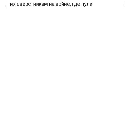
их сверстникам на войне, где пули
настоящие, и где испытания не на жизнь, а на
смерть, где нужно защитить родное село,
город, Отечество. И это главное — мы
наследники Великой Победы, в нас течет
кровь победителей, воевавших за
справедливость, за родную землю. Поэтому
все наши участники — уже
победители. Обязательно будем развивать
соревнования, делать Тропу интереснее для
участников. Всем командам сегодня удачи и
хорошей погоды!» — подчеркнул на открытии
субботнего старта первый заместитель
Председателя Всероссийской организации
«
Боевое братство
«, депутат
Госдумы
Дмитрий Саблин
.