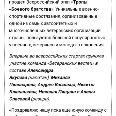
«Боевого братства»
. Уникальные военно-
спортивные состязания, организованные
одной из самых авторитетных и
многочисленных ветеранских организаций
страны, пользуются большой популярностью
у военных, ветеранов и молодого поколения.
Впервые во всероссийских стартах приняла
участие команда «Ветеранских вестей» в
составе
Александра
Якупова
(капитан),
Михаила
Пивоварова
,
Андрея Васильца
,
Никиты
Ключанкина
,
Николая Пищака
и
Алины
Спасовой
(резерв).
«Поздравляю нашу пока ещё юную команду с
дебютом на Всероссийской «Тропе «Боевого