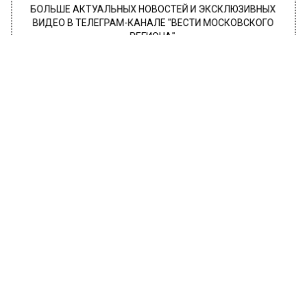
БОЛЬШЕ АКТУАЛЬНЫХ НОВОСТЕЙ И ЭКСКЛЮЗИВНЫХ
ВИДЕО В ТЕЛЕГРАМ-КАНАЛЕ "ВЕСТИ МОСКОВСКОГО
РЕГИОНА".
ПОДПИШИСЬ!
ПОДПИСЫВАЙТЕСЬ НА МОСРЕГИОН:
НОВОСТИ
ДЗЕН
ТЕЛЕГРАМ
Новости СМИ2
ОБЩЕСТВО
Автор:
Оксана Герасимова
Получившую гражданство РФ
Наталью Орейро пригласили в
Подмосковье