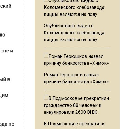
йский
Опубликовано видео с
Коломенского хлебозавода:
нию
пиццы валяются на полу
ропе и
Роман Терюшков назвал
ый в
причину банкротства «Химок»
ащим
ода по
В Подмосковье прекратили