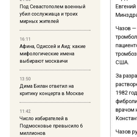
Евгений
Под Севастополем военный
Минздра
убил сослуживца и троих
мирных жителей
Чазов —
тромбол
16:11
пациенто
Афина, Одиссей и Аид: какие
тромбозо
мифологические имена
выбирают москвичи
США.
За разр
13:50
раствор
Дима Билан ответил на
1982 го
критику концерта в Москве
фиброли
врачом 
11:42
Констан
Число избирателей в
Подмосковье превысило 6
Чазов р
миллионов