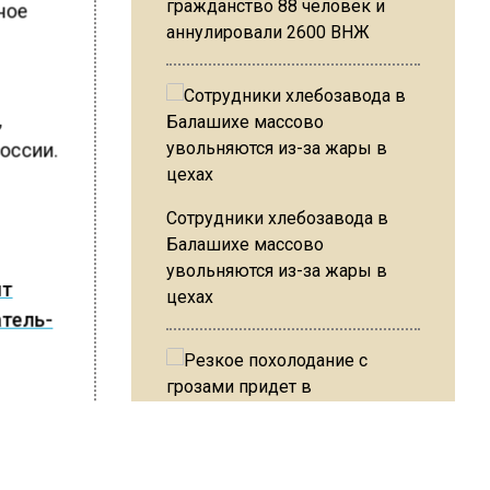
гражданство 88 человек и
вное
аннулировали 2600 ВНЖ
,
оссии.
Сотрудники хлебозавода в
Балашихе массово
увольняются из-за жары в
ят
цехах
атель-
ШИСЬ!
Резкое похолодание с
грозами придет в