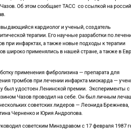
 Чазов. Об этом сообщает ТАСС со ссылкой на росси
в.
 выдающийся кардиолог и ученый, создатель
итической терапии. Его научные разработки по лече
в при инфарктах, а также новые подходы к терапии
в широко применялись в нашей стране, а также в Ев
аботку применения фибролизина — препарата для
ения тромбов при лечении инфаркта миокарда — учен
ду был удостоен Ленинской премии. Эксперименты с
зином Чазов проводил на себе. Он был личным леч
нескольких советских лидеров — Леонида Брежнева,
тина Черненко и Юрия Андропова.
уководил советским Минздравом с 17 февраля 1987 г