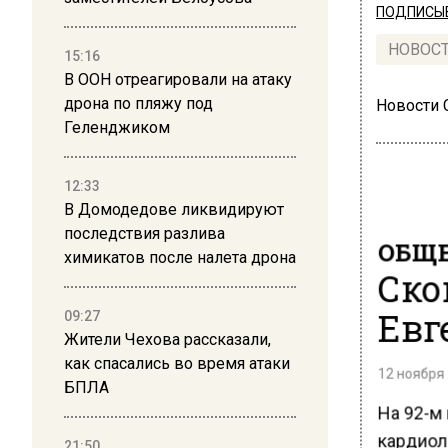
ПОДПИСЫВ
НОВОС
15:16
В ООН отреагировали на атаку
дрона по пляжу под
Новости
Геленджиком
12:33
В Домодедове ликвидируют
последствия разлива
ОБЩЕ
химикатов после налета дрона
Ско
Евг
09:27
Жители Чехова рассказали,
как спасались во время атаки
12 ноября 
БПЛА
На 92-м
кардиол
21:50