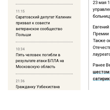
23 мая 1
управле
11:15
больницу
Саратовский депутат Калинин
призвал к совести
Евгений
ветеранское сообщество
Премии 
Польши
Также о
Отечест
10:34
лауреат
Пять человек погибли в
результате атаки БПЛА на
Ранее В
Московскую область
шестом 
сатирик
21:36
Гражданку Узбекистана
депортируют из России за
БОЛЬШЕ А
коврик с триколором
ВИДЕО В 
РЕГИОНА".