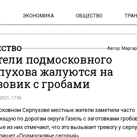
А
ЭКОНОМИКА
ОБЩЕСТВО
ТРА
СТВО
Автор:
Маргар
ели подмосковного
пухова жалуются на
зовик с гробами
2021, 17:06
сковном Серпухове местные жители заметили часто
ющую по дорогам округа Газель с заготовками гробов
е из них отмечают, что это вызывает тревогу у серп
 пишет «Подмосковье сегодня».