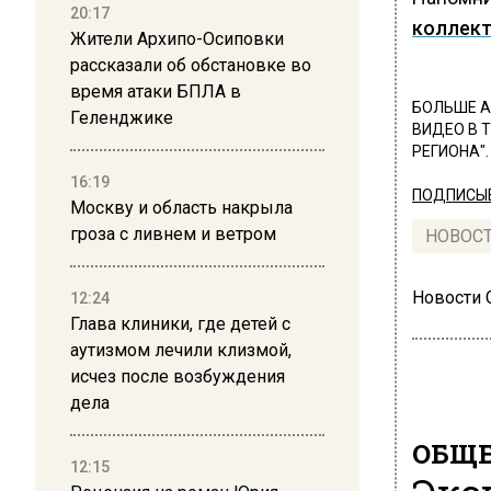
20:17
коллект
Жители Архипо-Осиповки
рассказали об обстановке во
время атаки БПЛА в
БОЛЬШЕ А
Геленджике
ВИДЕО В 
РЕГИОНА".
16:19
ПОДПИСЫВ
Москву и область накрыла
гроза с ливнем и ветром
НОВОС
Новости
12:24
Глава клиники, где детей с
аутизмом лечили клизмой,
исчез после возбуждения
дела
ОБЩЕ
12:15