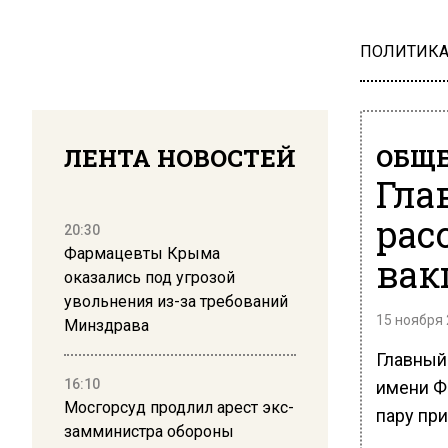
ПОЛИТИК
ЛЕНТА НОВОСТЕЙ
ОБЩЕ
Гла
рас
20:30
Фармацевты Крыма
вак
оказались под угрозой
увольнения из-за требований
15 ноября 
Минздрава
Главный
16:10
имени Ф
Мосгорсуд продлил арест экс-
пару при
замминистра обороны