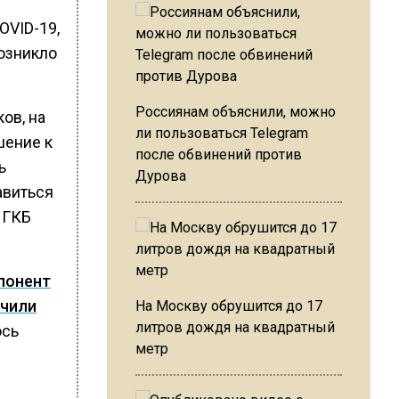
OVID-19,
возникло
Россиянам объяснили, можно
ов, на
ли пользоваться Telegram
шение к
после обвинений против
ь
Дурова
авиться
 ГКБ
понент
учили
На Москву обрушится до 17
литров дождя на квадратный
ось
метр