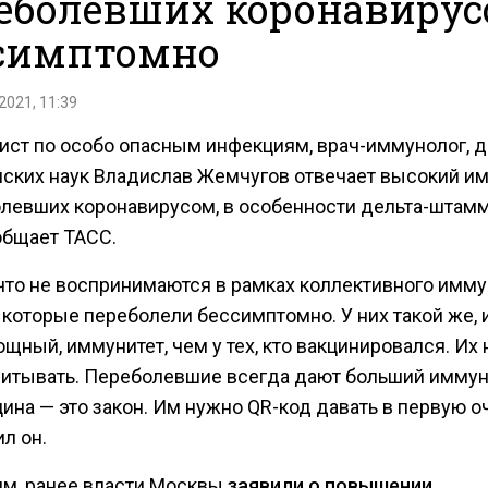
еболевших коронавиру
симптомно
2021, 11:39
ист по особо опасным инфекциям, врач-иммунолог, д
ских наук Владислав Жемчугов отвечает высокий и
олевших коронавирусом, в особенности дельта-штам
общает ТАСС.
 что не воспринимаются в рамках коллективного имму
 которые переболели бессимптомно. У них такой же, 
щный, иммунитет, чем у тех, кто вакцинировался. Их
читывать. Переболевшие всегда дают больший иммун
ина — это закон. Им нужно QR-код давать в первую о
л он.
м, ранее власти Москвы
заявили о повышении