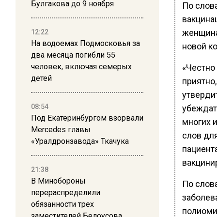
Булгакова до 9 ноября
По слова
вакцинац
женщина
12:22
На водоемах Подмосковья за
новой к
два месяца погибли 55
человек, включая семерых
«Честно
детей
приятно,
утвердит
08:54
убеждать
Под Екатеринбургом взорвали
многих и
Mercedes главы
слов дл
«Уралдронзавода» Ткачука
пациента
вакцинир
21:38
В Минобороны
По слов
перераспределили
заболева
обязанности трех
полиоми
заместителей Белоусова