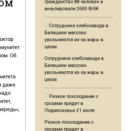
сом
гражданство 88 человек и
аннулировали 2600 ВНЖ
октор
ммунитет
мом. Об
Сотрудники хлебозавода в
Балашихе массово
увольняются из-за жары в
нитета
цехах
и даже
 надо
итет,
чередь»,
Резкое похолодание с
грозами придет в