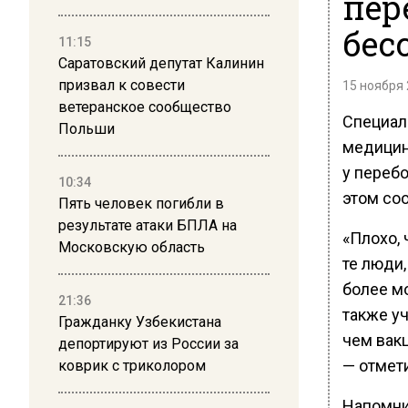
пер
бес
11:15
Саратовский депутат Калинин
призвал к совести
15 ноября 
ветеранское сообщество
Специал
Польши
медицин
у переб
10:34
этом со
Пять человек погибли в
результате атаки БПЛА на
«Плохо,
Московскую область
те люди,
более мо
21:36
также у
Гражданку Узбекистана
чем вакц
депортируют из России за
— отмети
коврик с триколором
Напомни