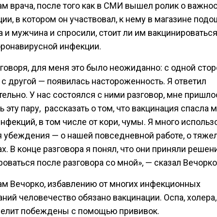
м врача, после того как в СМИ вышел ролик о важно
ии, в котором он участвовал, к нему в магазине под
 и мужчина и спросили, стоит ли им вакцинироваться
оронавирусной инфекции.
 говоря, для меня это было неожиданно: с одной сто
 с другой — появилась настороженность. Я ответил
ельно. У нас состоялся с ними разговор, мне пришло
 эту пару, рассказать о том, что вакцинация спасла м
нфекций, в том числе от кори, чумы. Я много использ
я убеждения — о нашей повседневной работе, о тяже
х. В конце разговора я понял, что они приняли решен
оваться после разговора со мной», — сказал Вечорко
ам Вечорко, избавлению от многих инфекционных
ний человечество обязано вакцинации. Оспа, холера,
елит побеждены с помощью прививок.