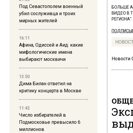
Под Севастополем военный
БОЛЬШЕ А
убил сослуживца и троих
ВИДЕО В 
РЕГИОНА".
мирных жителей
ПОДПИСЫВ
16:11
НОВОС
Афина, Одиссей и Аид: какие
мифологические имена
Новости
выбирают москвичи
13:50
Дима Билан ответил на
критику концерта в Москве
ОБЩЕ
Экс
11:42
Число избирателей в
выд
Подмосковье превысило 6
миллионов