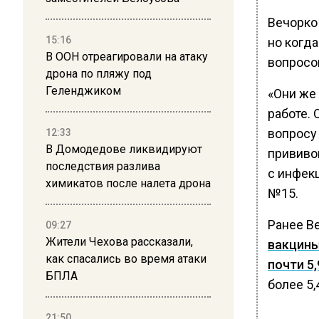
Вечорко 
15:16
но когда
В ООН отреагировали на атаку
вопросов
дрона по пляжу под
Геленджиком
«Они же 
работе.
вопросу 
12:33
В Домодедове ликвидируют
прививо
последствия разлива
с инфек
химикатов после налета дрона
№15.
Ранее В
09:27
Жители Чехова рассказали,
вакцины
как спасались во время атаки
почти 5
БПЛА
более 5,
21:50