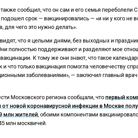
также сообщил, что он сам и его семья переболели C
 подошел срок — вакцинировались — «и ни у кого не 
, для чего это нужно делать».
видят, что я целыми днями, без выходных и праздник
 Они полностью поддерживают и разделяют мое отно
вакцинации. К тому же они знают, что такое календар
к и что только вакцинация помогла человечеству спр
ционными заболеваниями», — заключил главный врач
ести Московского региона сообщали, что
первый ком
 от новой коронавирусной инфекции в Москве пол
,9 млн жителей
, обоими компонентами вакцинировал
45 млн москвичей.