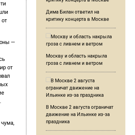
сти
ошли
Дима Билан ответил на
критику концерта в Москве
 от
роны —
Москву и область накрыла
сь
гроза с ливнем и ветром
ир от
овал
лых
ие
.
В Москве 2 августа ограничат
движение на Ильинке из-за
праздника
 чума,