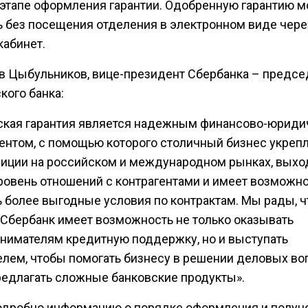
этапе оформления гарантии. Одобренную гарантию 
ь без посещения отделения в электронном виде чере
кабинет.
в Цыбульников, вице-президент Сбербанка – предсе
кого банка:
ская гарантия является надежным финансово-юрид
ентом, с помощью которого столичный бизнес укреп
зиции на российском и международном рынках, выхо
ровень отношений с контрагентами и имеет возможн
ь более выгодные условия по контрактам. Мы рады, ч
 Сбербанк имеет возможность не только оказывать
нимателям кредитную поддержку, но и выступать
елем, чтобы помогать бизнесу в решении деловых воп
редлагать сложные банковские продукты».
одробно информацию о порядке оформления и получ