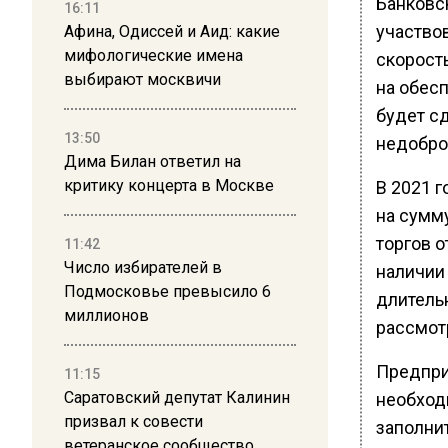
Банковс
16:11
участво
Афина, Одиссей и Аид: какие
мифологические имена
скорост
выбирают москвичи
на обесп
будет с
13:50
недобро
Дима Билан ответил на
критику концерта в Москве
В 2021 
на сумму
торгов о
11:42
Число избирателей в
наличии 
Подмосковье превысило 6
длительн
миллионов
рассмот
Предпри
11:15
Саратовский депутат Калинин
необход
призвал к совести
заполнит
ветеранское сообщество