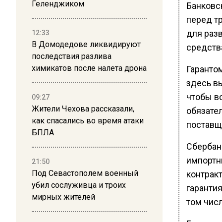
Геленджиком
Банковс
перед т
для раз
12:33
В Домодедове ликвидируют
средства
последствия разлива
химикатов после налета дрона
Гаранто
здесь вы
чтобы в
09:27
Жители Чехова рассказали,
обязате
как спасались во время атаки
поставщ
БПЛА
Сбербан
импортн
21:50
Под Севастополем военный
контрак
убил сослуживца и троих
гарантия
мирных жителей
том числ