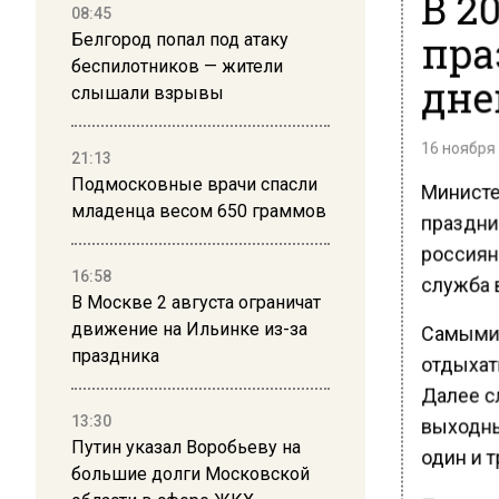
В 2
08:45
пра
Белгород попал под атаку
беспилотников — жители
дне
слышали взрывы
16 ноября 
21:13
Подмосковные врачи спасли
Министе
младенца весом 650 граммов
праздни
россияне
16:58
служба 
В Москве 2 августа ограничат
движение на Ильинке из-за
Самыми 
праздника
отдыхать
Далее с
13:30
выходны
Путин указал Воробьеву на
один и т
большие долги Московской