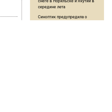
Синоптик предупредила о
снеге в Норильске и Якутии в
середине лета
Герасимова
0
В Подмосковье определились
наиболее популярные
подработки для школьников
ло
и,
 пресс-