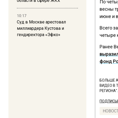
области в сфере ЖКХ
По четы
весны т
июне и в
10:17
Суд в Москве арестовал
Всего з
миллиардера Кустова и
гендиректора «Эфко»
четыре 
Ранее В
выразил
фонд Ро
БОЛЬШЕ А
ВИДЕО В 
РЕГИОНА".
ПОДПИСЫВ
НОВОС