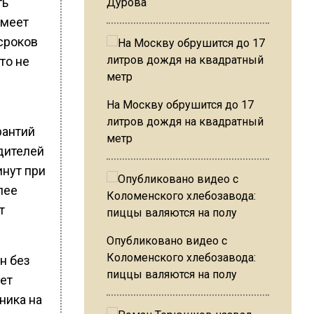
ть
Дурова
имеет
сроков
то не
На Москву обрушится до 17
литров дождя на квадратный
рантий
метр
едителей
инут при
лее
т
Опубликовано видео с
Коломенского хлебозавода:
н без
пиццы валяются на полу
ет
ника на