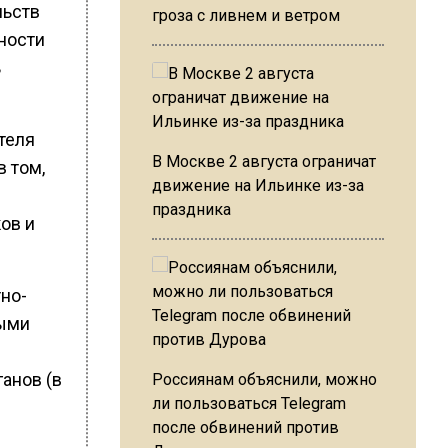
льств
гроза с ливнем и ветром
ности
ь
теля
В Москве 2 августа ограничат
в том,
движение на Ильинке из-за
я
праздника
ов и
но-
ными
анов (в
Россиянам объяснили, можно
ли пользоваться Telegram
после обвинений против