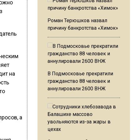
можно
з
Роман Терюшков назвал
причину банкротства «Химок»
датель
ическим
ляет
дит на
В Подмосковье прекратили
гражданство 88 человек и
ость
аннулировали 2600 ВНЖ
то
росов, а
ения