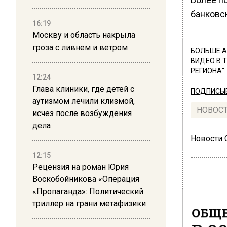
банковск
16:19
Москву и область накрыла
гроза с ливнем и ветром
БОЛЬШЕ А
ВИДЕО В 
РЕГИОНА".
12:24
Глава клиники, где детей с
ПОДПИСЫВ
аутизмом лечили клизмой,
НОВОС
исчез после возбуждения
дела
Новости
12:15
Рецензия на роман Юрия
Воскобойникова «Операция
«Пропаганда»: Политический
триллер на грани метафизики
ОБЩЕ