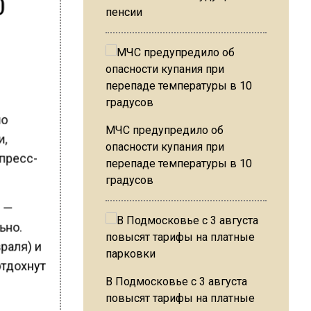
0
пенсии
ло
МЧС предупредило об
и,
опасности купания при
 пресс-
перепаде температуры в 10
градусов
и —
ьно.
раля) и
отдохнут
В Подмосковье с 3 августа
повысят тарифы на платные