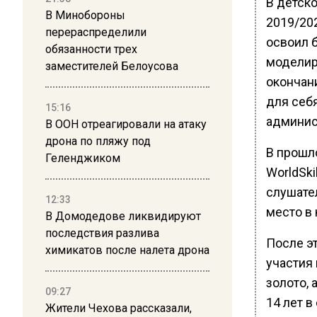
В детско
В Минобороны
2019/20
перераспределили
освоил 
обязанности трех
моделир
заместителей Белоусова
окончан
для себ
15:16
админис
В ООН отреагировали на атаку
дрона по пляжу под
В прошл
Геленджиком
WorldSki
слушате
12:33
место в
В Домодедове ликвидируют
последствия разлива
После э
химикатов после налета дрона
участия 
золото, 
09:27
14 лет в
Жители Чехова рассказали,