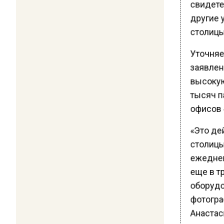
свидете
другие у
столицы
Уточняе
заявлен
высокую
тысяч па
офисов 
«Это де
столицы
ежеднев
еще в тр
оборудо
фотогра
Анастаси