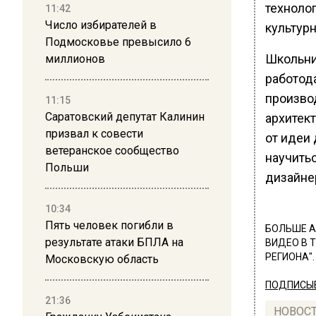
техноло
11:42
Число избирателей в
культур
Подмосковье превысило 6
Школьни
миллионов
работод
произво
11:15
Саратовский депутат Калинин
архитек
призвал к совести
от идеи
ветеранское сообщество
научить
Польши
дизайнер
10:34
Пять человек погибли в
БОЛЬШЕ А
результате атаки БПЛА на
ВИДЕО В 
РЕГИОНА".
Московскую область
ПОДПИСЫВ
21:36
НОВОС