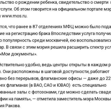
льство о рождении ребенка, свидетельство о смерти
слуги. Об этом говорится на официальном портале мэ
 www.mos.ru.
тся, что ранее в 87 отделениях МФЦ можно было под
ие на регистрацию брака Впоследствии услуга получ
 популярность среди москвичей, ею воспользовались
р. В связи с этим мэрия решила расширить спектр ус
«Мои документы».
йствительно удобно, ведь центры открыты в каждом 
. Они расположены в шаговой доступности, работают
но без перерывов, флагманские офисы — даже до 22:
ех флагманах (в ВАО, САО и ЮВАО) есть специально
ванные залы с фотозонами, где можно сделать сва
фии на память», — отметила заместитель мэра Москв
я Ракова.