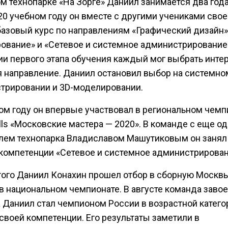
м технопарке «На Зорге» Даниил занимается два года
20 учебном году он вместе с другими учениками сво
базовый курс по направлениям «Графический дизайн»,
ование» и «Сетевое и системное администрирование
ии первого этапа обучения каждый мог выбрать инте
я направление. Даниил остановил выбор на системно
трировании и 3D-моделировании.
ом году он впервые участвовал в региональном чемп
lls «Московские мастера — 2020». В команде с еще о
лем технопарка Владиславом Машутиковым он занял
 компетенции «Сетевое и системное администрирован
того Даниил Конахин прошел отбор в сборную Москв
в национальном чемпионате. В августе команда заво
а Даниил стал чемпионом России в возрастной катего
 своей компетенции. Его результаты заметили в