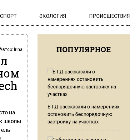
НСПОРТ
ЭКОЛОГИЯ
ПРОИСШЕСТВИЯ
ПОПУЛЯРНОЕ
Автор:
Irina
ял
ьном
ech
В ГД рассказали о намерениях
сто на
остановить беспорядочную
ик школы
застройку на участках
тель
в