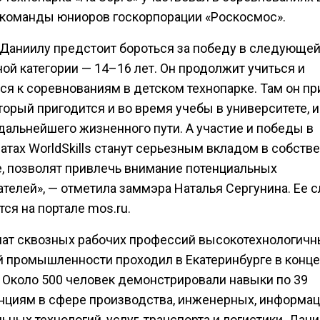
 команды юниоров госкорпорации «Роскосмос».
 Даниилу предстоит бороться за победу в следующе
ой категории — 14–16 лет. Он продолжит учиться и
ся к соревнованиям в детском технопарке. Там он пр
торый пригодится и во время учебы в университете, и
дальнейшего жизненного пути. А участие и победы в
атах WorldSkills станут серьезным вкладом в собств
, позволят привлечь внимание потенциальных
телей», — отметила заммэра Наталья Сергунина. Ее 
ся на портале mos.ru.
ат сквозных рабочих профессий высокотехнологичн
й промышленности проходил в Екатеринбурге в конце
. Около 500 человек демонстрировали навыки по 39
нциям в сфере производства, инженерных, информац
ьных технологий, услуг, транспорта и логистики. Дан