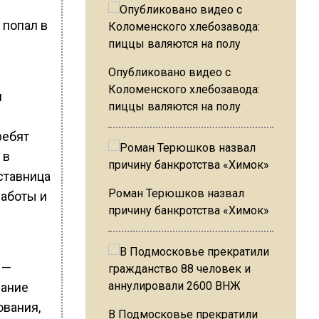
 попал в
Опубликовано видео с
Коломенского хлебозавода:
я
пиццы валяются на полу
ребят
 в
аставница
Роман Терюшков назвал
работы и
причину банкротства «Химок»
 —
дание
ования,
В Подмосковье прекратили