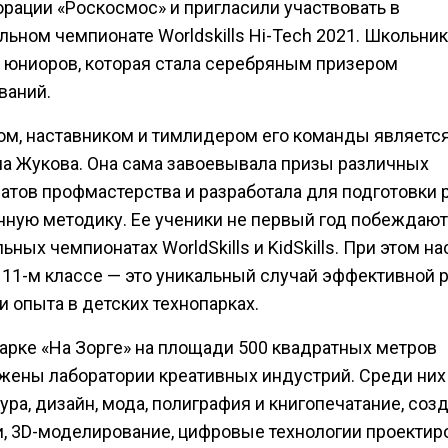
орации «Роскосмос» и пригласили участвовать в
ьном чемпионате Worldskills Hi-Tech 2021. Школьник
 юниоров, которая стала серебряным призером
ваний.
ом, наставником и тимлидером его команды являетс
на Жукова. Она сама завоевывала призы различных
атов профмастерства и разработала для подготовки 
нную методику. Ее ученики не первый год побеждают
ьных чемпионатах WorldSkills и KidSkills. При этом н
в 11-м классе — это уникальный случай эффективной 
 опыта в детских технопарках.
парке «На Зорге» на площади 500 квадратных метров
жены лаборатории креативных индустрий. Среди них
ура, дизайн, мода, полиграфия и книгопечатание, соз
и, 3D-моделирование, цифровые технологии проектир