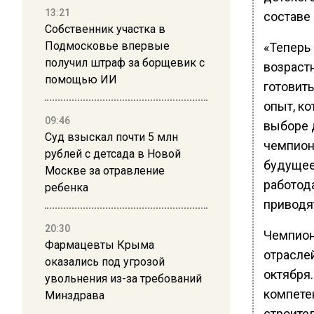
13:21
составе
Собственник участка в
Подмосковье впервые
«Теперь
получил штраф за борщевик с
возрастн
помощью ИИ
готовить
опыт, ко
09:46
выборе 
Суд взыскал почти 5 млн
чемпион
рублей с детсада в Новой
будущее
Москве за отравление
работода
ребенка
приводят
20:30
Чемпион
Фармацевты Крыма
отрасле
оказались под угрозой
октября
увольнения из-за требований
компете
Минздрава
строител