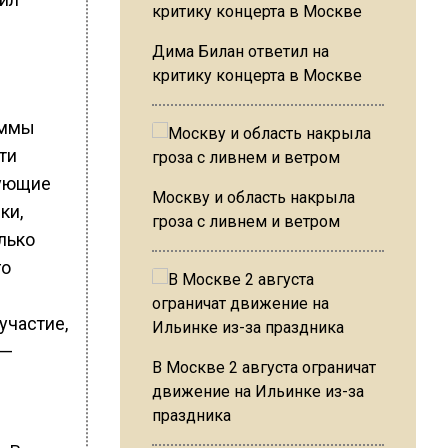
Дима Билан ответил на
критику концерта в Москве
аммы
ти
кующие
Москву и область накрыла
ки,
гроза с ливнем и ветром
лько
го
участие,
 —
В Москве 2 августа ограничат
движение на Ильинке из-за
праздника