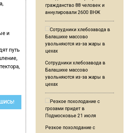
а,
гражданство 88 человек и
аннулировали 2600 ВНЖ
ые и
дят путь
шление,
Сотрудники хлебозавода в
тектора,
Балашихе массово
увольняются из-за жары в
цехах
ШИСЬ!
Резкое похолодание с