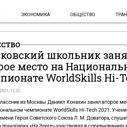
А
ЭКОНОМИКА
ОБЩЕСТВО
ТРА
СТВО
ковский школьник зан
рое место на Национал
пионате WorldSkills Hi-T
2021, 12:25
лассник из Москвы Даниил Конахин занял второе ме
иональном чемпионате WorldSkills Hi-Tech 2021. Учен
имени Героя Советского Союза Л. М. Доватора, слуша
 технопарка «На Зорге» участвовал в соревнованиях 