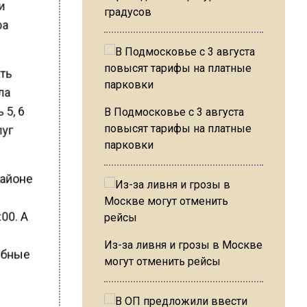
 и
градусов
ра
ать
ила
 5, 6
В Подмосковье с 3 августа
луг
повысят тарифы на платные
парковки
районе
00. А
Из-за ливня и грозы в Москве
дебные
могут отменить рейсы
ы