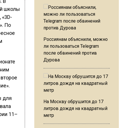
. В
ей школы
 «3D-
». По
ресное
Россиянам объяснили, можно
м
ли пользоваться Telegram
после обвинений против
Дурова
ионате
дним
 второе
ие».
ы для
На Москву обрушится до 17
евала
литров дождя на квадратный
рии 11–
метр