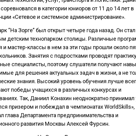
соревновался в категории юниоров от 11 до 14 лет в
нции «Сетевое и системное администрирование».
рк “На Зорге” был открыт четыре года назад. Он стал
ым детским технопарком столицы. Различные прогр
 и мастер-классы в нем за эти годы прошли около пя
кольников. Занятия с подростками проводят практи
ные специалисты, поэтому слушатели получают навы
имые для решения актуальных задач в жизни, а не то
ческие знания. Высокий уровень обучения лучше все
ают победы учащихся в различных конкурсах и
ваниях. Так, Даниил Конахин неоднократно принимал 
ся призером и побеждал в чемпионатах WorldSkills»,
ал глава Департамента предпринимательства и
ионного развития Москвы Алексей Фурсин.