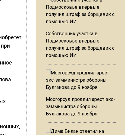
й
Собственник участка в
иобретет
Подмосковье впервые
 при
получил штраф за борщевик с
помощью ИИ
енное
слова
Мосгорсуд продлил арест экс-
ых
замминистра обороны
Булгакова до 9 ноября
ионных,
иил