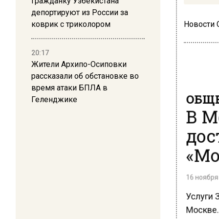
Гражданку Узбекистана
депортируют из России за
коврик с триколором
Новости
20:17
Жители Архипо-Осиповки
рассказали об обстановке во
время атаки БПЛА в
ОБЩЕ
Геленджике
В М
дос
«Мо
16 ноября 
Услуги 
Москве. 