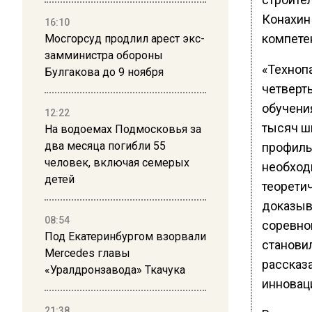
Конахин 
16:10
компете
Мосгорсуд продлил арест экс-
замминистра обороны
«Технопа
Булгакова до 9 ноября
четверт
обучения
12:22
тысяч ш
На водоемах Подмосковья за
два месяца погибли 55
профиль
человек, включая семерых
необход
детей
теорети
доказыв
08:54
соревно
Под Екатеринбургом взорвали
становил
Mercedes главы
рассказ
«Уралдронзавода» Ткачука
инновац
21:38