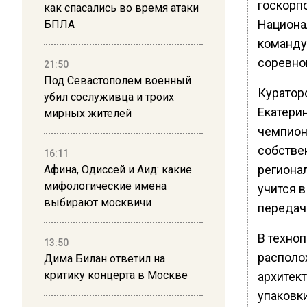
госкорп
как спасались во время атаки
Национал
БПЛА
команду
соревно
21:50
Под Севастополем военный
Куратор
убил сослуживца и троих
Екатери
мирных жителей
чемпион
собстве
16:11
регионал
Афина, Одиссей и Аид: какие
мифологические имена
учится 
выбирают москвичи
передачи
В техно
13:50
располо
Дима Билан ответил на
критику концерта в Москве
архитект
упаковк