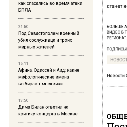
как спасались во время атаки
станет 
БПЛА
21:50
БОЛЬШЕ А
ВИДЕО В 
Под Севастополем военный
РЕГИОНА".
убил сослуживца и троих
мирных жителей
ПОДПИСЫВ
НОВОС
16:11
Афина, Одиссей и Аид: какие
Новости
мифологические имена
выбирают москвичи
13:50
Дима Билан ответил на
критику концерта в Москве
ОБЩЕ
Пес