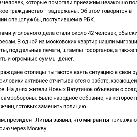
0 человек, которые помогали приезжим незаконно по
кое гражданство − задержаны. Об этом говорится в
ии спецслужбы, поступившем в РБК.
тами уголовного дела стали около 42 человек, обыск
дресам. В одной из московских квартир нашли мигра
ты, поддельные печати, штампы госорганов, а также
сть и огромные суммы денег.
раждане столицы пытаются взять ситуацию в свои ру
 силовики активнее отчитываются о работе, касающе
ов. На днях жители Новых Ватутинок объявили о соз
 самообороны. Было народное собрание, на которое 
ужчин, готовых заменить полицию.
м, президент Литвы заявил, что
мигранты
приезжаю
сию через Москву.