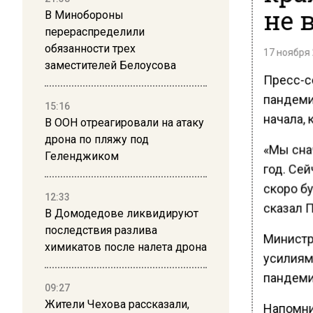
не 
В Минобороны
перераспределили
обязанности трех
17 ноября 
заместителей Белоусова
Пресс-с
пандеми
15:16
начала, 
В ООН отреагировали на атаку
дрона по пляжу под
«Мы сна
Геленджиком
год. Сей
скоро бу
12:33
сказал П
В Домодедове ликвидируют
последствия разлива
Министр
химикатов после налета дрона
усилиям
пандеми
09:27
Жители Чехова рассказали,
Напомни