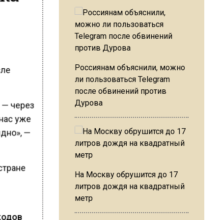
Россиянам объяснили, можно
сле
ли пользоваться Telegram
после обвинений против
Дурова
 — через
 нас уже
идно», —
стране
На Москву обрушится до 17
литров дождя на квадратный
метр
кодов