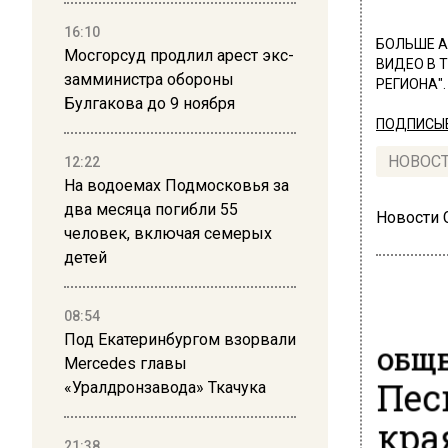
16:10
БОЛЬШЕ А
Мосгорсуд продлил арест экс-
ВИДЕО В 
замминистра обороны
РЕГИОНА".
Булгакова до 9 ноября
ПОДПИСЫВ
НОВОС
12:22
На водоемах Подмосковья за
два месяца погибли 55
Новости
человек, включая семерых
детей
08:54
Под Екатеринбургом взорвали
ОБЩЕ
Mercedes главы
Пес
«Уралдронзавода» Ткачука
кра
21:38