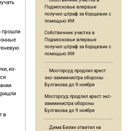
лучать
и прошли
Собственник участка в
ционные
Подмосковье впервые
получил штраф за борщевик с
 теневую
помощью ИИ
ки, из-
йся
дании
пришли
Мосгорсуд продлил арест экс-
замминистра обороны
Булгакова до 9 ноября
т в