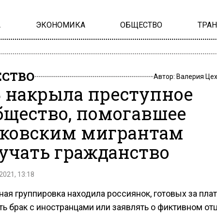
А
ЭКОНОМИКА
ОБЩЕСТВО
ТРА
СТВО
Автор:
Валерия Це
 накрыла преступное
бщество, помогавшее
ковским мигрантам
учать гражданство
2021, 13:18
ая группировка находила россиянок, готовых за пла
ь брак с иностранцами или заявлять о фиктивном от