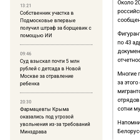
Около 2
13:21
российс
Собственник участка в
сообщен
Подмосковье впервые
получил штраф за борщевик с
Фигуран
помощью ИИ
по 43 а
докумен
09:46
отчетно
Суд взыскал почти 5 млн
рублей с детсада в Новой
Многие г
Москве за отравление
за этого
ребенка
мигрант
отрядов
20:30
сотни м
Фармацевты Крыма
оказались под угрозой
Напомни
увольнения из-за требований
Белорус
Минздрава