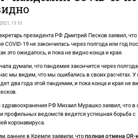
видно
2021, 13:10
екретарь президента РФ Дмитрий Песков заявил, что
я COVID-19 не закончилась через полгода или год по
как это ожидалось, и пока не видно конца и края.
чала думали, что пандемия закончится через полгода
час мы видим, что мы ошибались в своих расчётах. У
дет два года этой пандемии, и пока конца и края не в
есков.
 здравоохранения РФ Михаил Мурашко заявил, что в 
и профильных ведомств ведется успешная борьба с
ей коронавируса.
м, раннее в Кремле заявили, что
полная отмена QR-