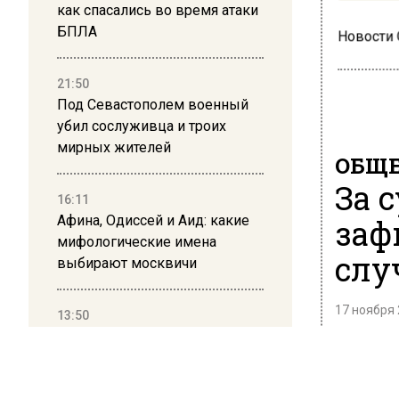
как спасались во время атаки
БПЛА
Новости
21:50
Под Севастополем военный
убил сослуживца и троих
мирных жителей
ОБЩЕ
За 
16:11
Афина, Одиссей и Аид: какие
заф
мифологические имена
слу
выбирают москвичи
17 ноября 
13:50
Дима Билан ответил на
За посл
критику концерта в Москве
коронав
Количес