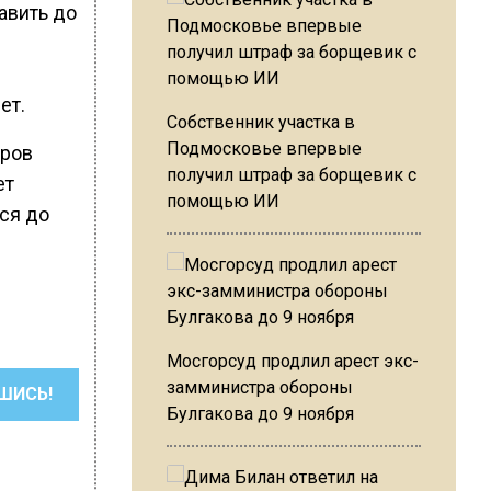
авить до
ет.
Собственник участка в
Подмосковье впервые
тров
получил штраф за борщевик с
ет
помощью ИИ
тся до
Мосгорсуд продлил арест экс-
замминистра обороны
ШИСЬ!
Булгакова до 9 ноября