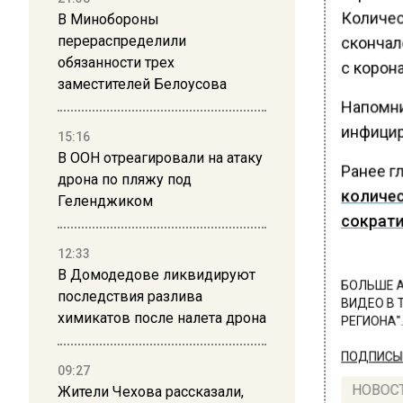
Количес
В Минобороны
скончало
перераспределили
обязанности трех
с корон
заместителей Белоусова
Напомни
инфицир
15:16
В ООН отреагировали на атаку
Ранее г
дрона по пляжу под
количес
Геленджиком
сократи
12:33
В Домодедове ликвидируют
БОЛЬШЕ А
последствия разлива
ВИДЕО В 
химикатов после налета дрона
РЕГИОНА".
ПОДПИСЫВ
09:27
Жители Чехова рассказали,
НОВОС