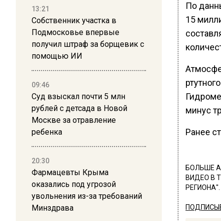
По данн
13:21
15 милли
Собственник участка в
Подмосковье впервые
составл
получил штраф за борщевик с
количес
помощью ИИ
Атмосфе
ртутного
09:46
Гидромет
Суд взыскал почти 5 млн
рублей с детсада в Новой
минус тр
Москве за отравление
Ранее с
ребенка
20:30
БОЛЬШЕ А
Фармацевты Крыма
ВИДЕО В 
оказались под угрозой
РЕГИОНА".
увольнения из-за требований
Минздрава
ПОДПИСЫВ