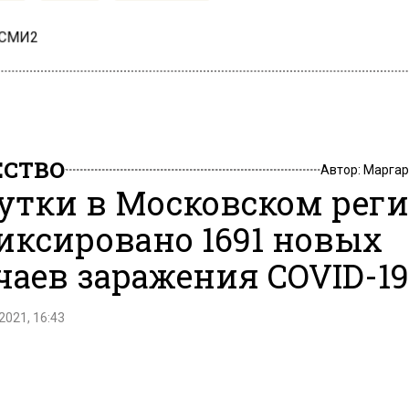
 СМИ2
СТВО
Автор:
Маргар
сутки в Московском рег
иксировано 1691 новых
чаев заражения COVID-19
2021, 16:43
едние сутки в Московской области после перенесённ
ирусной инфекции выздоровели еще 2808 человек.
тво новых случаев заболевания ковидом составило 1