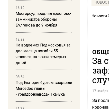
НОВОС
16:10
Мосгорсуд продлил арест экс-
Новости
замминистра обороны
Булгакова до 9 ноября
12:22
На водоемах Подмосковья за
ОБЩЕ
два месяца погибли 55
За 
человек, включая семерых
детей
заф
слу
08:54
Под Екатеринбургом взорвали
Mercedes главы
17 ноября 
«Уралдронзавода» Ткачука
За посл
коронав
21:38