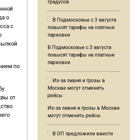
градусов
онной
да о
сса с
о
сылкой
В Подмосковье с 3 августа
повысят тарифы на платные
парковки
нием по
бу
квы от
дство
Из-за ливня и грозы в Москве
оего
могут отменить рейсы