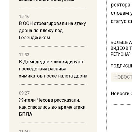
ректора 
словам 
15:16
статус с
В ООН отреагировали на атаку
дрона по пляжу под
Геленджиком
БОЛЬШЕ А
ВИДЕО В 
РЕГИОНА".
12:33
В Домодедове ликвидируют
ПОДПИСЫВ
последствия разлива
химикатов после налета дрона
НОВОС
09:27
Новости
Жители Чехова рассказали,
как спасались во время атаки
БПЛА
21:50