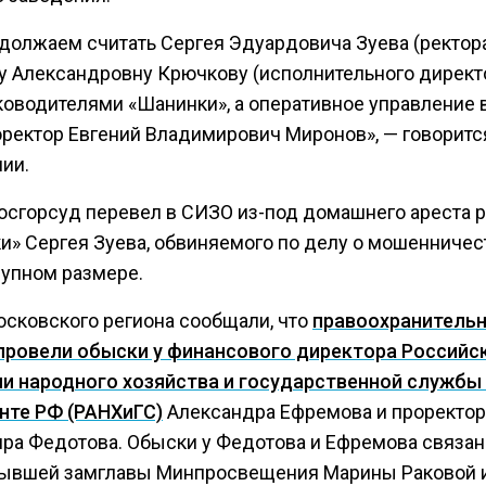
должаем считать Сергея Эдуардовича Зуева (ректора
у Александровну Крючкову (исполнительного директ
ководителями «Шанинки», а оперативное управление 
оректор Евгений Владимирович Миронов», — говоритс
ии.
осгорсуд перевел в СИЗО из-под домашнего ареста 
и» Сергея Зуева, обвиняемого по делу о мошенничес
рупном размере.
осковского региона сообщали, что
правоохранитель
провели обыски у финансового директора Российс
и народного хозяйства и государственной службы
нте РФ (РАНХиГС)
Александра Ефремова и проректор
ра Федотова. Обыски у Федотова и Ефремова связан
ывшей замглавы Минпросвещения Марины Раковой 