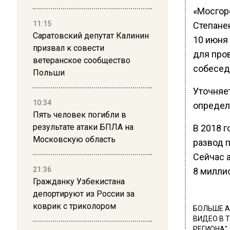
«Мосгор
11:15
Степане
Саратовский депутат Калинин
10 июня
призвал к совести
для про
ветеранское сообщество
собесед
Польши
Уточняе
10:34
определ
Пять человек погибли в
результате атаки БПЛА на
В 2018 г
Московскую область
развод п
Сейчас 
21:36
8 милли
Гражданку Узбекистана
депортируют из России за
коврик с триколором
БОЛЬШЕ А
ВИДЕО В 
РЕГИОНА".