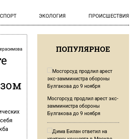
НСПОРТ
ЭКОЛОГИЯ
ПРОИСШЕСТВИЯ
ПОПУЛЯРНОЕ
Герасимова
те
узом
Мосгорсуд продлил арест экс-
замминистра обороны
ических
Булгакова до 9 ноября
 себя
жба