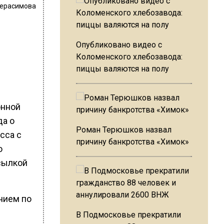
Герасимова
Опубликовано видео с
Коломенского хлебозавода:
пиццы валяются на полу
онной
да о
Роман Терюшков назвал
сса с
причину банкротства «Химок»
о
сылкой
нием по
В Подмосковье прекратили