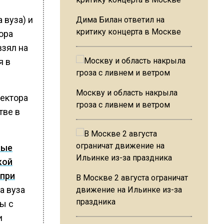
 вуза) и
Дима Билан ответил на
критику концерта в Москве
ора
взял на
я в
Москву и область накрыла
ректора
гроза с ливнем и ветром
тве в
ные
кой
 при
В Москве 2 августа ограничат
а вуза
движение на Ильинке из-за
праздника
ы с
и