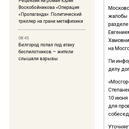
Рецензия на роман Юрия
Воскобойникова «Операция
Московс
«Пропаганда»: Политический
жалобы 
триллер на грани метафизики
разделе
Евгение
08:45
Хамовни
Белгород попал под атаку
на Мосг
беспилотников — жители
слышали взрывы
Пи инфо
делу до
«Мосгор
Степане
10 июня
для про
собесед
Уточняе