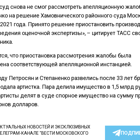
суд снова не смог рассмотреть апелляционную жало
нко на решение Хамовнического районного суда Мос
 2021 года. Принято решение приостановить произво
ведения оценочной экспертизы», – цитирует ТАСС св
ника.
тся, что приостановка рассмотрения жалобы была
ена соответствующей апелляционной инстанцией.
оду Петросян и Степаненко развелись после 33 лет бр
одала артистка. Пара делила имущество в 1,5 млрд р
артисты делят в суде спорное имущество на сумму 
онов долларов.
КТУАЛЬНЫХ НОВОСТЕЙ И ЭКСКЛЮЗИВНЫХ
ПОДПИ
ТЕЛЕГРАМ-КАНАЛЕ "ВЕСТИ МОСКОВСКОГО