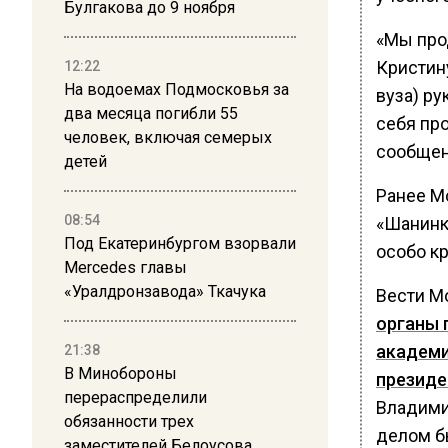
Булгакова до 9 ноября
«Мы про
Кристин
12:22
На водоемах Подмосковья за
вуза) ру
два месяца погибли 55
себя пр
человек, включая семерых
сообщен
детей
Ранее М
08:54
«Шанинк
Под Екатеринбургом взорвали
особо к
Mercedes главы
«Уралдронзавода» Ткачука
Вести М
органы 
академи
21:38
В Минобороны
президе
перераспределили
Владими
обязанности трех
делом б
заместителей Белоусова