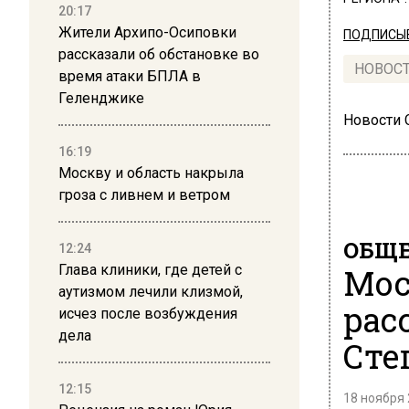
20:17
Жители Архипо-Осиповки
ПОДПИСЫВ
рассказали об обстановке во
НОВОС
время атаки БПЛА в
Геленджике
Новости
16:19
Москву и область накрыла
гроза с ливнем и ветром
ОБЩЕ
12:24
Глава клиники, где детей с
Мос
аутизмом лечили клизмой,
рас
исчез после возбуждения
дела
Сте
12:15
18 ноября 