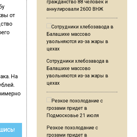
гражданство 88 человек и
бу
аннулировали 2600 ВНЖ
квы от
дство
оего
Сотрудники хлебозавода в
Балашихе массово
увольняются из-за жары в
ака. На
цехах
ублей.
примерно
Резкое похолодание с
ШИСЬ!
грозами придет в