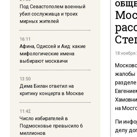
ОБЩЕ
Под Севастополем военный
Мос
убил сослуживца и троих
мирных жителей
рас
Сте
16:11
Афина, Одиссей и Аид: какие
мифологические имена
18 ноября 
выбирают москвичи
Московс
жалобы 
13:50
разделе
Дима Билан ответил на
Евгение
критику концерта в Москве
Хамовни
на Мосг
11:42
Число избирателей в
Пи инфо
Подмосковье превысило 6
делу до
миллионов