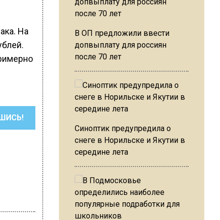
ака. На
В ОП предложили ввести
ублей.
допвыплату для россиян
после 70 лет
примерно
ШИСЬ!
Синоптик предупредила о
снеге в Норильске и Якутии в
середине лета