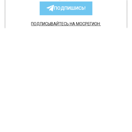
РЕГИОНА".
ПОДПИШИСЬ!
ПОДПИСЫВАЙТЕСЬ НА МОСРЕГИОН:
НОВОСТИ
ДЗЕН
ТЕЛЕГРАМ
Новости СМИ2
КУЛЬТУРА
Автор:
Валерия Цехмистренко
Кехман снял с репертуара МХАТ
спектакль «Чудесный грузин» с
Бузовой
18 ноября 2021, 14:28