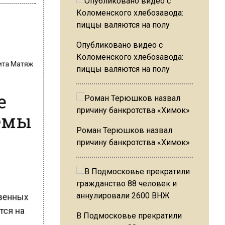
Опубликовано видео с
ита Матяж
Коломенского хлебозавода:
пиццы валяются на полу
e
темы
Роман Терюшков назвал
причину банкротства «Химок»
твенных
ется на
В Подмосковье прекратили