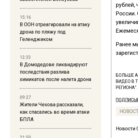
рублей,
России. 
15:16
увеличив
В ООН отреагировали на атаку
Ежемеся
дрона по пляжу под
Геленджиком
Ранее м
зарегис
12:33
В Домодедове ликвидируют
последствия разлива
БОЛЬШЕ А
химикатов после налета дрона
ВИДЕО В 
РЕГИОНА".
09:27
ПОДПИСЫВ
Жители Чехова рассказали,
НОВОС
как спасались во время атаки
БПЛА
Новости
21:50