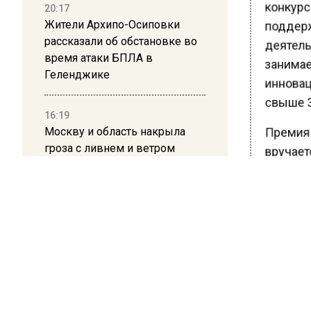
конкурс
20:17
Жители Архипо-Осиповки
поддерж
рассказали об обстановке во
деятель
время атаки БПЛА в
занимае
Геленджике
инновац
свыше 3
16:19
Москву и область накрыла
Премия G
гроза с ливнем и ветром
вручает
государ
12:24
жизни л
Глава клиники, где детей с
аутизмом лечили клизмой,
Напомни
исчез после возбуждения
зелёных
дела
престиж
12:15