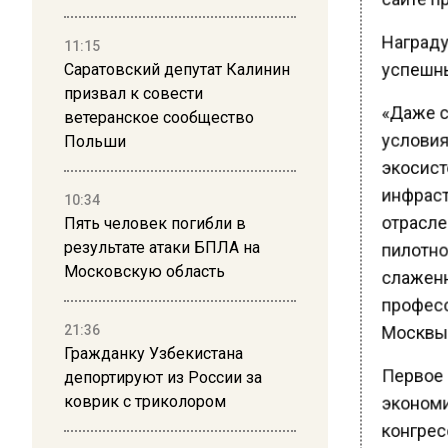
Награду
11:15
успешны
Саратовский депутат Калинин
призвал к совести
«Даже с
ветеранское сообщество
условия
Польши
экосист
инфраст
10:34
отрасле
Пять человек погибли в
пилотно
результате атаки БПЛА на
Московскую область
слаженн
професс
Москвы 
21:36
Гражданку Узбекистана
Первое 
депортируют из России за
экономи
коврик с триколором
конгрес