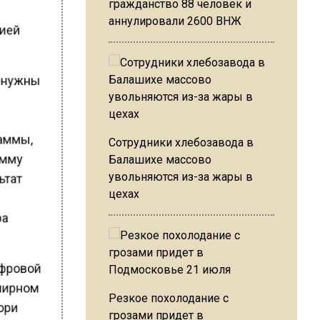
гражданство 88 человек и
аннулировали 2600 ВНЖ
цией
х нужны
раммы,
Сотрудники хлебозавода в
амму
Балашихе массово
ьтат
увольняются из-за жары в
цехах
ра
ифровой
емирном
Резкое похолодание с
жюри
грозами придет в