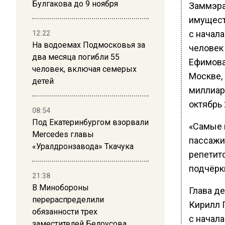
Булгакова до 9 ноября
Заммэра
имущест
с начал
12:22
На водоемах Подмосковья за
человек 
два месяца погибли 55
Ефимова
человек, включая семерых
Москве,
детей
миллиард
октябрь 
08:54
Под Екатеринбургом взорвали
«Самые 
Mercedes главы
пассажир
«Уралдронзавода» Ткачука
репетито
подчёрк
21:38
В Минобороны
Глава д
перераспределили
Кирилл 
обязанности трех
с начала
заместителей Белоусова