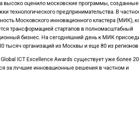
а высоко оценило московские программы, созданны
ки технологического предпринимательства. В частн
ность Московского инновационного кластера (МИК), 
тся трансформацией стартапов в полномасштабный
ионный бизнес. На сегодняшний день к МИК присое
0 тысяч организаций из Москвы и еще 80 из регионов
lobal ICT Excellence Awards существует уже более 20
ся за лучшие инновационные решения в частном и
ственном секторе, направленные на улучшение качес
юдей.
м, ранее сообщалось о том, что ранее инициатива
вы
 облигаций и правительством Москвы получила
ную Всероссийскую премию.