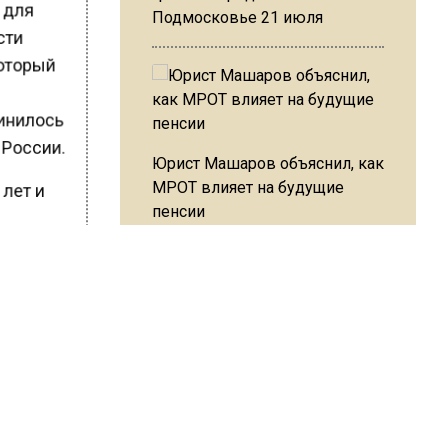
е для
Подмосковье 21 июля
ости
который
динилось
 России.
Юрист Машаров объяснил, как
МРОТ влияет на будущие
 лет и
пенсии
тва
пуска
МЧС предупредило об
опасности купания при
перепаде температуры в 10