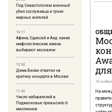
Под Севастополем военный
убил сослуживца и троих
мирных жителей
ОБЩЕ
16:11
Мос
Афина, Одиссей и Аид: какие
конк
мифологические имена
выбирают москвичи
Awa
для
13:50
Дима Билан ответил на
критику концерта в Москве
18 ноября 
На межд
11:42
правите
Число избирателей в
структур
Подмосковье превысило 6
миллионов
сайте п