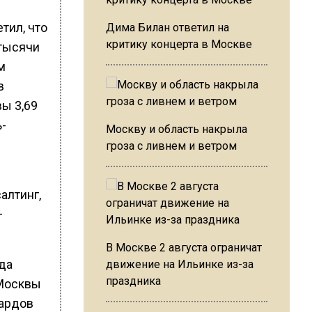
тил, что
Дима Билан ответил на
критику концерта в Москве
 тысячи
м
в
ы 3,69
ь-
Москву и область накрыла
гроза с ливнем и ветром
алтинг,
—
В Москве 2 августа ограничат
да
движение на Ильинке из-за
праздника
 Москвы
иардов