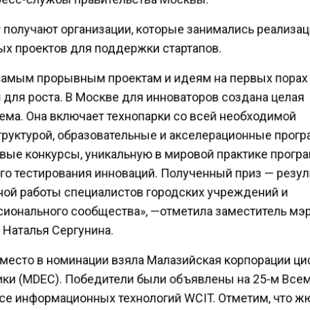
 получают организации, которые занимались реализа
х проектов для поддержки стартапов.
амым прорывным проектам и идеям на первых пора
 для роста. В Москве для инноваторов создана целая
ема. Она включает технопарки со всей необходимой
руктурой, образовательные и акселерационные прог
вые конкурсы, уникальную в мировой практике прогр
го тестирования инноваций. Полученный приз — резул
ой работы специалистов городских учреждений и
ионального сообщества», —отметила заместитель мэ
Наталья Сергунина.
место в номинации взяла Малазийская корпорации ц
ки (MDEC). Победители были объявлены на 25-м Вс
се информационных технологий WCIT. Отметим, что 