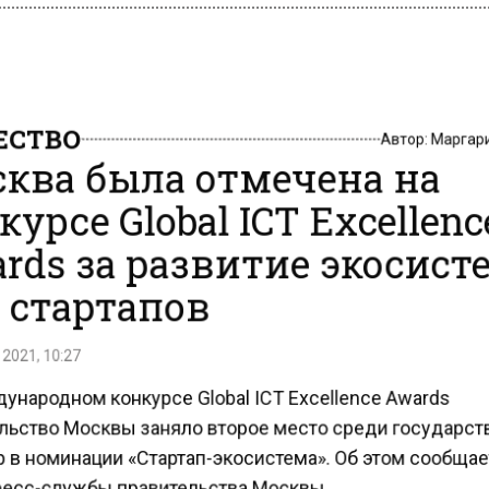
СТВО
Автор:
Маргар
ква была отмечена на
урсе Global ICT Excellenc
rds за развитие экосис
 стартапов
2021, 10:27
ународном конкурсе Global ICT Excellence Awards
льство Москвы заняло второе место среди государс
 в номинации «Стартап-экосистема». Об этом сообща
ресс-службы правительства Москвы.