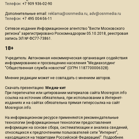
ТРАНСПОРТ
Автор:
Павел Шалыганов
Общественный транспорт Подмосковья
подготовили к работе зимой. Более 9,5 тысяч
автобусов и 550 электричек будут работать в
этот период. Об этом говорится в сообщении
пресс-службы министерства транспорта и
дорожной инфраструктуры Московской
области.
По этой информации, был проведена
доскональная диагностика всей технической
составляющей перевозчиков. Была также
организована проверка подвижного состава
перевозчиков, систем отопления на вокзалах
и тепловых завес на станциях Московских
центральных диаметров.
Отмечается, что более 80 снегоуборочных
машин были подготовлены для содержания
более 2,2 тысяч километров
железнодорожных путей и больше 460
станций и платформ
Ранее Вести Московского региона писал
а,
что столичные городские службы могут
начать чистку дорог от снега в ночь на 19
ноября.