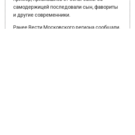
пример, привившись от оспы сама. За
самодержицей последовали сын, фавориты
и другие современники.
Ранее Вести Московского региона сообщали,
что на сегодняшний день
ко
всероссийскому проекту «Пушкинская
карта» присоединилось ещё 62 учреждения
культуры Московского региона
. Среди них
14 музеев, 16 театров, 29 культурно-
досуговых учреждений и 3 концертные
организации.
БОЛЬШЕ АКТУАЛЬНЫХ НОВОСТЕЙ И ЭКСКЛЮЗИВНЫХ
ВИДЕО В ТЕЛЕГРАМ-КАНАЛЕ "ВЕСТИ МОСКОВСКОГО
РЕГИОНА".
ПОДПИШИСЬ!