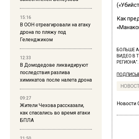
(«Убийст
15:16
Как пре
В ООН отреагировали на атаку
«Манако
дрона по пляжу под
Геленджиком
БОЛЬШЕ А
ВИДЕО В 
12:33
РЕГИОНА".
В Домодедове ликвидируют
последствия разлива
ПОДПИСЫВ
химикатов после налета дрона
НОВОС
09:27
Новости
Жители Чехова рассказали,
как спасались во время атаки
БПЛА
21:50