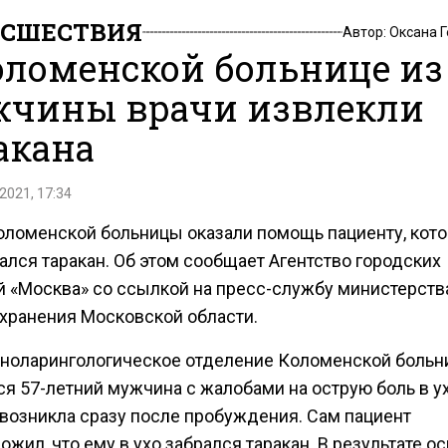
СШЕСТВИЯ
Автор:
Оксана 
оломенской больнице из
чины врачи извлекли
акана
2021, 17:34
оломенской больницы оказали помощь пациенту, кот
ался таракан. Об этом сообщает Агентство городских
й «Москва» со ссылкой на пресс-службу министерств
хранения Московской области.
иноларингологическое отделение Коломенской боль
я 57-летний мужчина с жалобами на острую боль в ух
 возникла сразу после пробуждения. Сам пациент
жил, что ему в ухо забрался таракан. В результате о