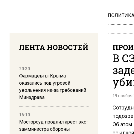
ПОЛИТИК
ЛЕНТА НОВОСТЕЙ
ПРОИ
В С
зад
20:30
Фармацевты Крыма
уби
оказались под угрозой
увольнения из-за требований
19 ноября 
Минздрава
Сотрудн
16:10
подозре
Мосгорсуд продлил арест экс-
Об этом
замминистра обороны
ссылкой