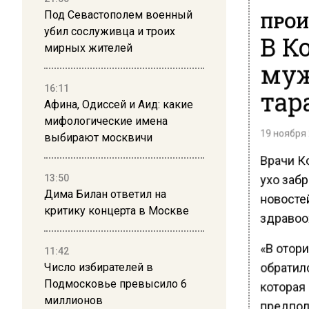
Под Севастополем военный
ПРОИ
убил сослуживца и троих
В К
мирных жителей
муж
16:11
тар
Афина, Одиссей и Аид: какие
мифологические имена
19 ноября 
выбирают москвичи
Врачи К
ухо забр
13:50
Дима Билан ответил на
новосте
критику концерта в Москве
здравоо
«В отор
11:42
обратилс
Число избирателей в
Подмосковье превысило 6
которая
миллионов
предполо