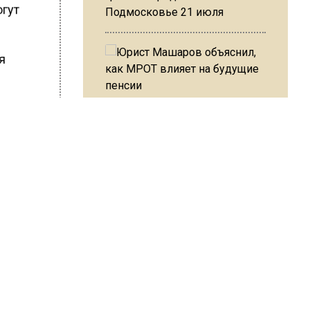
огут
Подмосковье 21 июля
я
Юрист Машаров объяснил, как
МРОТ влияет на будущие
ются
пенсии
движен,
— это
нец,
з
.
я еды
МЧС предупредило об
опасности купания при
перепаде температуры в 10