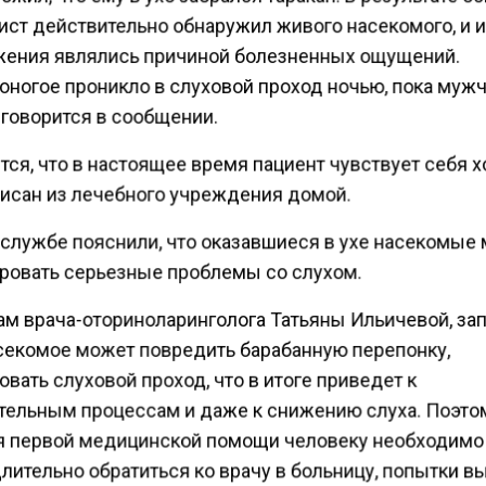
ист действительно обнаружил живого насекомого, и 
жения являлись причиной болезненных ощущений.
оногое проникло в слуховой проход ночью, пока муж
 говорится в сообщении.
ся, что в настоящее время пациент чувствует себя 
исан из лечебного учреждения домой.
-службе пояснили, что оказавшиеся в ухе насекомые 
ровать серьезные проблемы со слухом.
ам врача-оториноларинголога Татьяны Ильичевой, за
асекомое может повредить барабанную перепонку,
вать слуховой проход, что в итоге приведет к
тельным процессам и даже к снижению слуха. Поэто
я первой медицинской помощи человеку необходимо
лительно обратиться ко врачу в больницу, попытки в