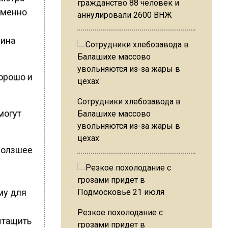
гражданство 88 человек и
именно
аннулировали 2600 ВНЖ
чина
хорошо и
Сотрудники хлебозавода в
могут
Балашихе массово
увольняются из-за жары в
цехах
ползшее
му для
Резкое похолодание с
ытащить
грозами придет в