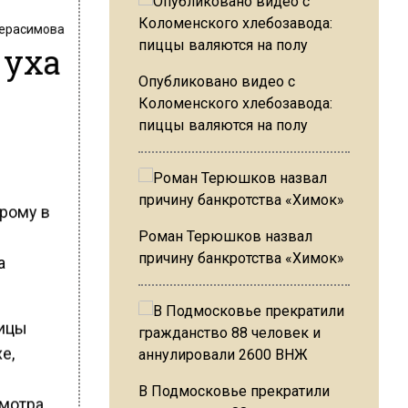
Герасимова
 уха
Опубликовано видео с
Коломенского хлебозавода:
пиццы валяются на полу
орому в
Роман Терюшков назвал
причину банкротства «Химок»
а
ницы
е,
В Подмосковье прекратили
смотра