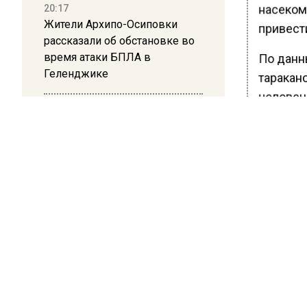
насеком
20:17
Жители Архипо-Осиповки
привест
рассказали об обстановке во
время атаки БПЛА в
По данн
Геленджике
таракан
человеч
16:19
Универс
Москву и область накрыла
связанн
гроза с ливнем и ветром
обычно 
и это де
12:24
теплое и
Глава клиники, где детей с
отметил
аутизмом лечили клизмой,
человече
исчез после возбуждения
дела
«Для та
или отды
12:15