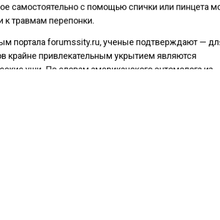
ое самостоятельно с помощью спички или пинцета м
и к травмам перепонки.
ым портала forumssity.ru, ученые подтверждают — дл
ов крайне привлекательным укрытием являются
еские уши. По словам американского энтомолога из
итета Северной Каролины Коби Шаль, неприятности,
ые с заползанием насекомого в ушной проход, случа
со спящими. Видящий сны человек в основном непо
лает его идеальной жертвой. Кроме того, его постель 
 влажное место, которое привлекает паразитов. Нако
 энтомолог, тараканов очень привлекает исходящий и
ских ушей запах, который напоминает хлеб или пиво
ракана ухо кажется наиболее безопасным местом дл
ха», — подчеркнула эксперт.