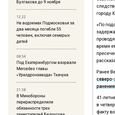
Булгакова до 9 ноября
следств
городу 
12:22
На водоемах Подмосковья за
«По под
два месяца погибли 55
задержа
человек, включая семерых
проводя
детей
время е
пресече
08:54
рассказ
Под Екатеринбургом взорвали
Mercedes главы
Ранее В
«Уралдронзавода» Ткачука
северо-
ранени
21:38
В Минобороны
41-летн
перераспределили
в четвер
обязанности трех
факту во
заместителей Белоусова