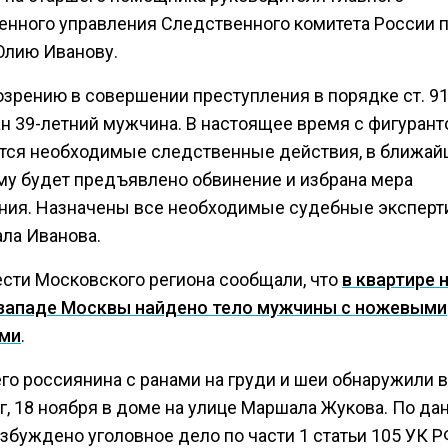
енного управления Следственного комитета России 
Юлию Иванову.
озрению в совершении преступления в порядке ст. 9
н 39-летний мужчина. В настоящее время с фигуран
тся необходимые следственные действия, в ближа
му будет предъявлено обвинение и избрана мера
ния. Назначены все необходимые судебные эксперт
ала Иванова.
ести Московского региона сообщали, что
в квартире 
западе Москвы найдено тело мужчины с ножевыми
ями
.
его россиянина с ранами на груди и шеи обнаружили 
г, 18 ноября в доме на улице Маршала Жукова. По да
збуждено уголовное дело по части 1 статьи 105 УК 