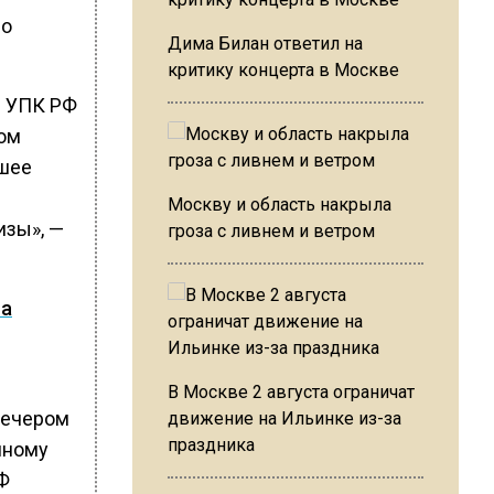
по
Дима Билан ответил на
критику концерта в Москве
1 УПК РФ
том
йшее
Москву и область накрыла
изы», —
гроза с ливнем и ветром
на
В Москве 2 августа ограничат
вечером
движение на Ильинке из-за
праздника
нному
РФ