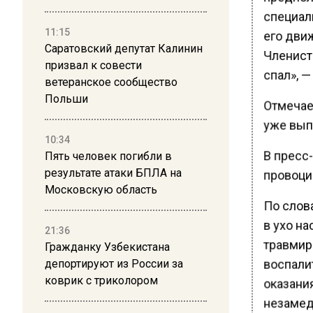
специал
11:15
его дви
Саратовский депутат Калинин
Членист
призвал к совести
спал», —
ветеранское сообщество
Польши
Отмечает
уже вып
10:34
В пресс
Пять человек погибли в
результате атаки БПЛА на
провоци
Московскую область
По слов
в ухо н
21:36
травмиро
Гражданку Узбекистана
воспали
депортируют из России за
коврик с триколором
оказани
незамед