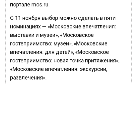
портале mos.ru.
С 11 ноября выбор можно сделать в пяти
номинациях — «Московские впечатления:
выставки и музеи», «Московское
гостеприимство: музеи», «Московские
впечатления: для детей», «Московское
гостеприимство: новая точка притяжения»,
«Московские впечатления: экскурсии,
развлечения».
12 ноября откроется голосование по пяти
номинациям, посвященным объектам
размещения, — «Лучшая гостиница “пять
звезд”», «Лучшая гостиница “четыре
звезды”», «Лучшая гостиница “три звезды”»,
«Лучший хостел» и «Лучший бутик-отель».