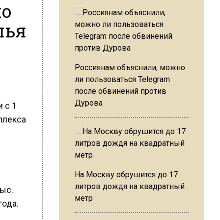
по
лья
Россиянам объяснили, можно
ли пользоваться Telegram
после обвинений против
Дурова
 с 1
мплекса
На Москву обрушится до 17
литров дождя на квадратный
тыс.
метр
года.