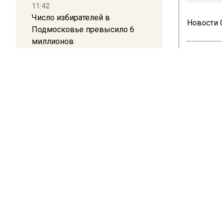
11:42
Число избирателей в
Новости
Подмосковье превысило 6
миллионов
11:15
Саратовский депутат Калинин
ОБЩЕ
призвал к совести
В П
ветеранское сообщество
Польши
рас
буд
10:34
Пять человек погибли в
результате атаки БПЛА на
22 ноября 
Московскую область
В Подмо
расселе
21:36
января 2