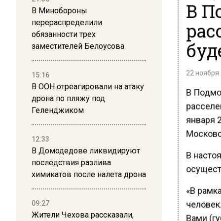
В П
В Минобороны
перераспределили
рас
обязанности трех
буд
заместителей Белоусова
22 ноября 
15:16
В ООН отреагировали на атаку
В Подмо
дрона по пляжу под
расселе
Геленджиком
января 2
Московс
12:33
В Домодедове ликвидируют
В насто
последствия разлива
осущест
химикатов после налета дрона
«В рамка
человек
09:27
Жители Чехова рассказали,
Вами (г