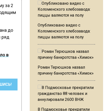
у за 2
оводящим
Опубликовано видео с
ана до
Коломенского хлебозавода:
н ряд
пиццы валяются на полу
ло в
Роман Терюшков назвал
причину банкротства «Химок»
ШИСЬ!
В Подмосковье прекратили