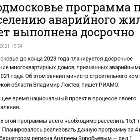
одмосковье программа 
селению аварийного жи
ет выполнена досрочно
2021, 15:54
сковье до конца 2023 года планируется досрочное
ние многоквартирных домов, признанных аварийными
021 года. Об этом заявил министр строительного ко
кой области Владимир Локтев, пишет РИАМО.
ящее время национальный проект в процессе своего
вления.
х этой программы всего необходимо расселить 15,1 
. Планировалось реализовать данную программу за 4 
убернатором региона Андреем Воробьевым — ред.)