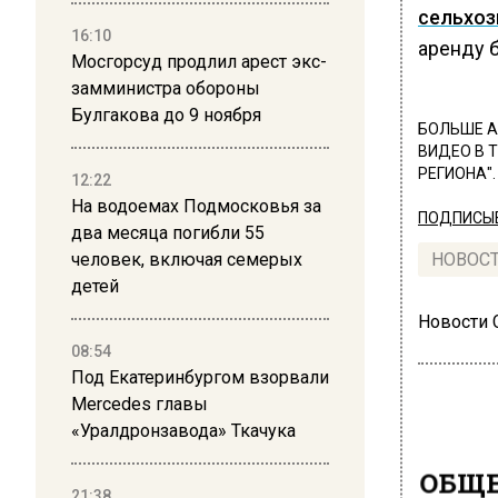
сельхоз
16:10
аренду б
Мосгорсуд продлил арест экс-
замминистра обороны
Булгакова до 9 ноября
БОЛЬШЕ А
ВИДЕО В 
РЕГИОНА".
12:22
На водоемах Подмосковья за
ПОДПИСЫВ
два месяца погибли 55
человек, включая семерых
НОВОС
детей
Новости
08:54
Под Екатеринбургом взорвали
Mercedes главы
«Уралдронзавода» Ткачука
ОБЩЕ
21:38