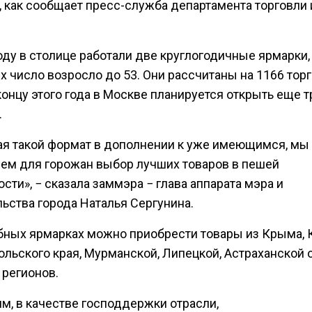
 как сообщает пресс-служба департамента торговли 
оду в столице работали две круглогодичные ярмарки,
х число возросло до 53. Они рассчитаны на 1166 тор
концу этого года в Москве планируется открыть еще т
.
ая такой формат в дополнении к уже имеющимся, мы
ем для горожан выбор лучших товаров в пешей
сти», − сказала заммэра − глава аппарата мэра и
ьства города Наталья Сергунина.
бных ярмарках можно приобрести товары из Крыма, 
ольского края, Мурманской, Липецкой, Астраханской 
 регионов.
м, в качестве господдержки отрасли,