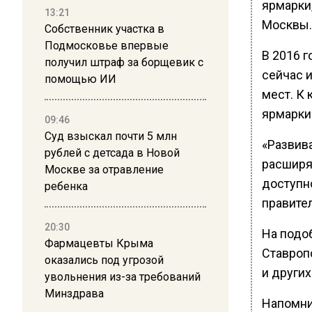
ярмарки,
13:21
Москвы.
Собственник участка в
Подмосковье впервые
В 2016 г
получил штраф за борщевик с
сейчас и
помощью ИИ
мест. К 
ярмарки
09:46
Суд взыскал почти 5 млн
«Развив
рублей с детсада в Новой
расширя
Москве за отравление
доступно
ребенка
правител
20:30
На подо
Фармацевты Крыма
Ставроп
оказались под угрозой
и других
увольнения из-за требований
Минздрава
Напомни