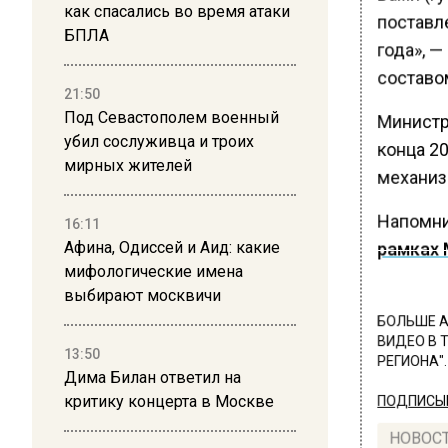
как спасались во время атаки
поставл
БПЛА
года», 
составом
21:50
Под Севастополем военный
Министр
убил сослуживца и троих
конца 2
мирных жителей
механизм
Напомни
16:11
Афина, Одиссей и Аид: какие
рамках 
мифологические имена
выбирают москвичи
БОЛЬШЕ А
ВИДЕО В 
13:50
РЕГИОНА".
Дима Билан ответил на
критику концерта в Москве
ПОДПИСЫВ
НОВОС