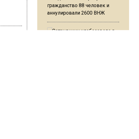
гражданство 88 человек и
аннулировали 2600 ВНЖ
ита Матяж
по
Сотрудники хлебозавода в
Балашихе массово
лья
увольняются из-за жары в
цехах
 с 1
Резкое похолодание с
мплекса