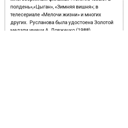
полдень»,«Цыган», «Зимняя вишня»; в
телесериале «Мелочи жизни» и многих
других. Русланова была удостоена Золотой
медали имени А. Довженко (1988),
четырехкратный лауреат премии «Ника»
(1988, 1990, 2005, 2011), «Золотой орел»
(2006), театральной премии «Чайка»(2000).
БОЛЬШЕ АКТУАЛЬНЫХ НОВОСТЕЙ И ЭКСКЛЮЗИВНЫХ
ВИДЕО В ТЕЛЕГРАМ-КАНАЛЕ "ВЕСТИ МОСКОВСКОГО
РЕГИОНА".
ПОДПИШИСЬ!
ПОДПИСЫВАЙТЕСЬ НА МОСРЕГИОН:
НОВОСТИ
ДЗЕН
ТЕЛЕГРАМ