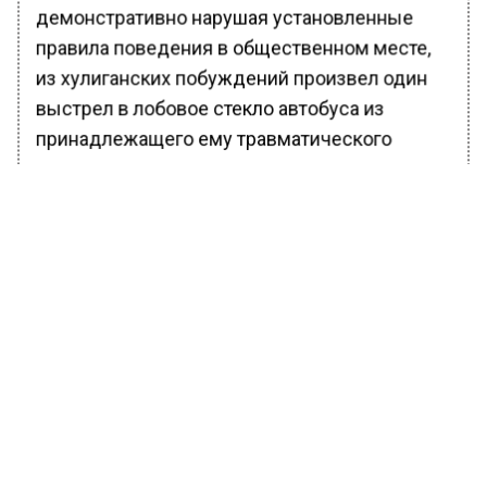
демонстративно нарушая установленные
правила поведения в общественном месте,
из хулиганских побуждений произвел один
выстрел в лобовое стекло автобуса из
принадлежащего ему травматического
пистолета, относящегося к гражданскому
огнестрельному оружию ограниченного
поражения. Затем водитель иномарки с
места преступления скрылся», — рассказали
в пресс-службе.
Как отметили в прокуратуре, мужчина грубо
нарушил общественный порядок и причинил
ГУП «Мосгортранс» ущерб на сумму более 16
тысяч рублей.
Суд приговорил Бориса Князева к двум