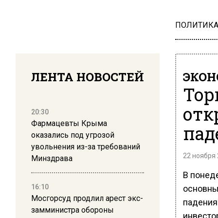
ПОЛИТИК
ЛЕНТА НОВОСТЕЙ
ЭКО
Тор
отк
20:30
Фармацевты Крыма
пад
оказались под угрозой
увольнения из-за требований
22 ноября 
Минздрава
В понеде
16:10
основны
Мосгорсуд продлил арест экс-
падения
замминистра обороны
инвесто