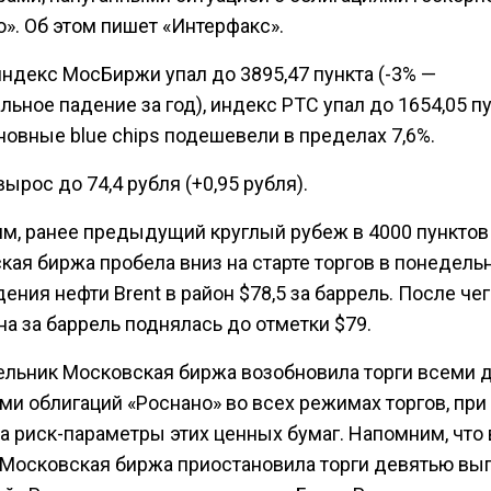
». Об этом пишет «Интерфакс».
индекс МосБиржи упал до 3895,47 пункта (-3% —
ьное падение за год), индекс РТС упал до 1654,05 п
сновные blue chips подешевели в пределах 7,6%.
ырос до 74,4 рубля (+0,95 рубля).
м, ранее предыдущий круглый рубеж в 4000 пунктов
ая биржа пробела вниз на старте торгов в понедель
ения нефти Brent в район $78,5 за баррель. После че
а за баррель поднялась до отметки $79.
ельник Московская биржа возобновила торги всеми 
ми облигаций «Роснано» во всех режимах торгов, при
а риск-параметры этих ценных бумаг. Напомним, что 
 Московская биржа приостановила торги девятью вы