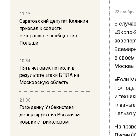
22 ноября 
11:15
Саратовский депутат Калинин
В случа
призвал к совести
«Экспо-
ветеранское сообщество
аэропор
Польши
Всемирн
в своем 
10:34
Москвы (
Пять человек погибли в
результате атаки БПЛА на
«Если М
Московскую область
полгода
и техни
21:36
главные
Гражданку Узбекистана
нельзя у
депортируют из России за
коврик с триколором
На прав
Пусан (Ю