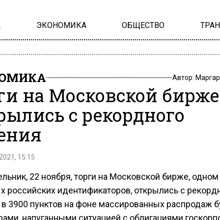
А
ЭКОНОМИКА
ОБЩЕСТВО
ТРА
НОМИКА
Автор:
Маргар
ги на Московской бирже
рылись с рекордного
ения
2021, 15:15
льник, 22 ноября, торги на Московской бирже, одном
х российских идентификаторов, открылись с рекорд
 в 3900 пунктов на фоне массированных распродаж б
рами, напуганными ситуацией с облигациями госкорп