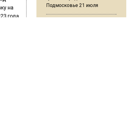
Подмосковье 21 июля
вку на
23 года.
и
 фурор
Юрист Машаров объяснил, как
МРОТ влияет на будущие
оду
пенсии
ости,
вок —
он стали
ла это
МЧС предупредило об
ТиНАО
опасности купания при
перепаде температуры в 10