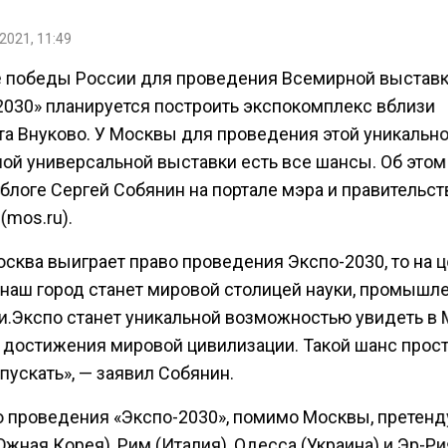
2021, 11:49
е победы России для проведения Всемирной выстав
2030» планируется построить экспокомплекс вблизи
та Внуково. У Москвы для проведения этой уникальн
ой универсальной выставки есть все шансы. Об этом
блоге Сергей Собянин на портале мэра и правительст
mos.ru).
осква выиграет право проведения Экспо-2030, то на 
 наш город станет мировой столицей науки, промышл
ки.Экспо станет уникальной возможностью увидеть в
 достижения мировой цивилизации. Такой шанс прос
пускать», — заявил Собянин.
о проведения «Экспо-2030», помимо Москвы, претен
жная Корея), Рим (Италия), Одесса (Украина) и Эр-Р