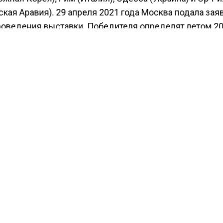
кая Аравия). 29 апреля 2021 года Москва подала зая
роведения выставки. Победителя определят летом 20
Собянин напомнил, что Россия принимает участие во
ой выставке с 1851 года. Отечественные павильоны 
ения не раз признавали лучшими. Например, в 1937-м
л монумент Веры Мухиной «Рабочий и колхозница»,
ленный на фоне Эйфелевой башни в Париже. В 1967 г
ий павильон в Монреале побил все рекорды популярн
12 миллионов человек. Сегодня наследие этих выста
ура «Рабочий и колхозница» и «Монреальский» павиль
ным наследием и украшением ВДНХ.
за всю историю Экспо Россия еще ни разу не принима
ятие. В случае победы Москвы выставка пройдет в 
аэропорта Внуково).