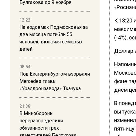
Булгакова до 9 ноября
«Роснано
К 13:20 
12:22
На водоемах Подмосковья за
максимал
два месяца погибли 55
(-4%), о
человек, включая семерых
детей
Доллар в
Напомни
08:54
Московск
Под Екатеринбургом взорвали
фоне пад
Mercedes главы
«Уралдронзавода» Ткачука
днём цен
В понед
21:38
выпуска
В Минобороны
изменил
перераспределили
обязанности трех
пятницу
заместителей Белоусова