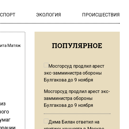
НСПОРТ
ЭКОЛОГИЯ
ПРОИСШЕСТВИЯ
ПОПУЛЯРНОЕ
ита Матяж
Мосгорсуд продлил арест экс-
замминистра обороны
 из
Булгакова до 9 ноября
ного
умаг
орации