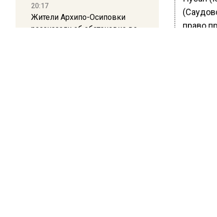
20:17
(Саудовс
Жители Архипо-Осиповки
право п
рассказали об обстановке во
время атаки БПЛА в
Сергей 
Геленджике
Всемирн
изобрет
16:19
произве
Москву и область накрыла
установ
гроза с ливнем и ветром
советск
приняв 
12:24
скульпт
Глава клиники, где детей с
культур
аутизмом лечили клизмой,
исчез после возбуждения
Однако 
дела
меропри
(вблизи 
12:15