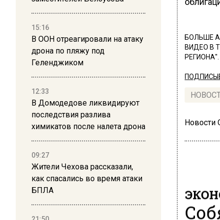
облигаци
15:16
БОЛЬШЕ А
В ООН отреагировали на атаку
ВИДЕО В 
дрона по пляжу под
РЕГИОНА".
Геленджиком
ПОДПИСЫВ
12:33
НОВОС
В Домодедове ликвидируют
последствия разлива
Новости
химикатов после налета дрона
09:27
Жители Чехова рассказали,
как спасались во время атаки
ЭКО
БПЛА
Соб
21:50