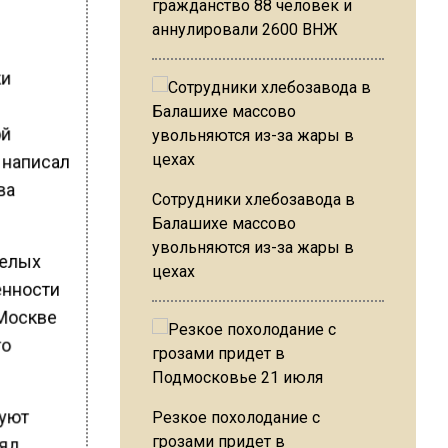
гражданство 88 человек и
аннулировали 2600 ВНЖ
ки
ой
 написал
ва
Сотрудники хлебозавода в
Балашихе массово
увольняются из-за жары в
целых
цехах
енности
 Москве
то
дуют
Резкое похолодание с
грозами придет в
ияд