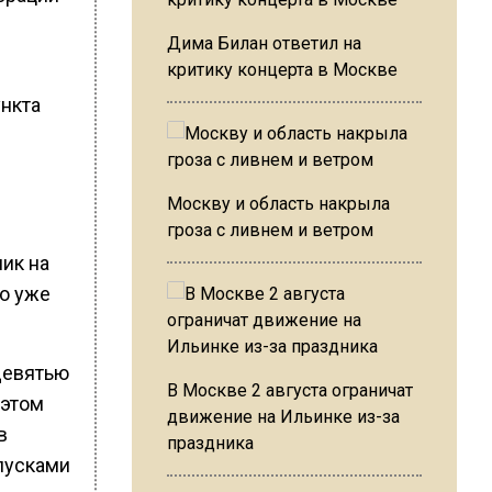
Дима Билан ответил на
критику концерта в Москве
ункта
Москву и область накрыла
гроза с ливнем и ветром
ник на
го уже
девятью
В Москве 2 августа ограничат
 этом
движение на Ильинке из-за
в
праздника
пусками