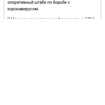
оперативный штабе по борьбе с
коронавирусом.
В Московском регионе зафиксировано 1784
случая, в Санкт-Петербурге 2215 случаев.
Напомним, ранее преподавательница РЭУ
назвала невакцинированных студентов
людьми второго сорта.
БОЛЬШЕ АКТУАЛЬНЫХ НОВОСТЕЙ И ЭКСКЛЮЗИВНЫХ
ВИДЕО В ТЕЛЕГРАМ-КАНАЛЕ "ВЕСТИ МОСКОВСКОГО
РЕГИОНА".
ПОДПИШИСЬ!
ПОДПИСЫВАЙТЕСЬ НА МОСРЕГИОН:
НОВОСТИ
ДЗЕН
ТЕЛЕГРАМ