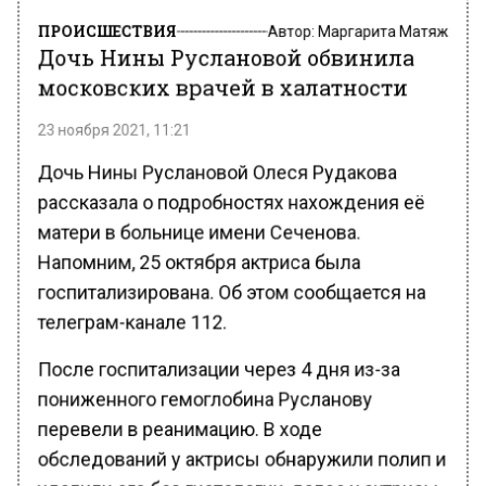
ПРОИСШЕСТВИЯ
Автор:
Маргарита Матяж
Дочь Нины Руслановой обвинила
московских врачей в халатности
23 ноября 2021, 11:21
Дочь Нины Руслановой Олеся Рудакова
рассказала о подробностях нахождения её
матери в больнице имени Сеченова.
Напомним, 25 октября актриса была
госпитализирована. Об этом сообщается на
телеграм-канале 112.
После госпитализации через 4 дня из-за
пониженного гемоглобина Русланову
перевели в реанимацию. В ходе
обследований у актрисы обнаружили полип и
удалили его без гистологии, далее у актрисы