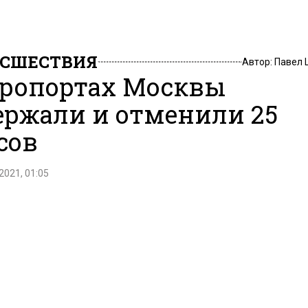
СШЕСТВИЯ
Автор:
Павел 
эропортах Москвы
ержали и отменили 25
сов
2021, 01:05
е задерживают и отменяют авиарейсы. Об этом говор
ии сервиса «Яндекс.Расписания».
 часть отмен произошла в аэропорту Шереметьево.
ровки затронули 20 рейсов. Кроме того, вылет 2 са
ли. В Домодедово был задержан только один рейс. 
в не сообщаются.