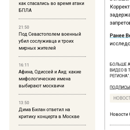
как спасались во время атаки
Корректи
БПЛА
задержа
запрето
21:50
Под Севастополем военный
Ранее В
убил сослуживца и троих
исследо
мирных жителей
БОЛЬШЕ А
16:11
ВИДЕО В 
Афина, Одиссей и Аид: какие
РЕГИОНА".
мифологические имена
выбирают москвичи
ПОДПИСЫВ
НОВОС
13:50
Дима Билан ответил на
Новости
критику концерта в Москве