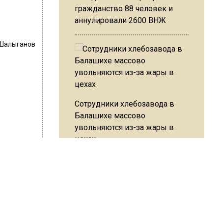
гражданство 88 человек и
аннулировали 2600 ВНЖ
Шалыганов
Сотрудники хлебозавода в
Балашихе массово
увольняются из-за жары в
цехах
ится в
молетов
Причины
Резкое похолодание с