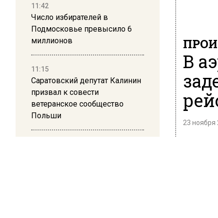
11:42
Число избирателей в
Подмосковье превысило 6
миллионов
ПРОИ
В а
11:15
зад
Саратовский депутат Калинин
призвал к совести
рей
ветеранское сообщество
Польши
23 ноября 
В Москв
10:34
сообщен
Пять человек погибли в
результате атаки БПЛА на
Большая
Московскую область
Корректи
задержа
21:36
запрето