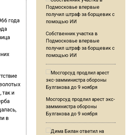
66 года
ода
Собственник участка в
ница
Подмосковье впервые
получил штраф за борщевик с
шних
помощью ИИ
утствие
 золотых
 так и
Мосгорсуд продлил арест экс-
ерба
замминистра обороны
щалась,
Булгакова до 9 ноября
ли в