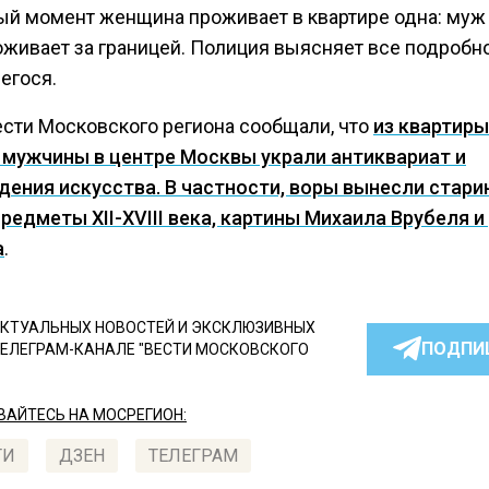
ый момент женщина проживает в квартире одна: муж 
оживает за границей. Полиция выясняет все подробн
егося.
ести Московского региона сообщали, что
из квартиры
 мужчины в центре Москвы украли антиквариат и
дения искусства. В частности, воры вынесли стар
предметы XII-XVIII века, картины Михаила Врубеля 
а
.
КТУАЛЬНЫХ НОВОСТЕЙ И ЭКСКЛЮЗИВНЫХ
ПОДПИ
ТЕЛЕГРАМ-КАНАЛЕ "ВЕСТИ МОСКОВСКОГО
АЙТЕСЬ НА МОСРЕГИОН:
ТИ
ДЗЕН
ТЕЛЕГРАМ