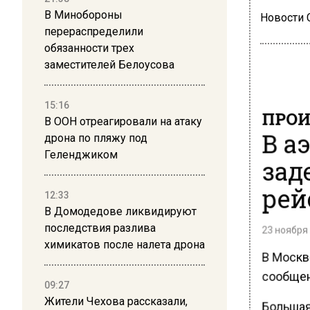
В Минобороны
Новости
перераспределили
обязанности трех
заместителей Белоусова
15:16
ПРОИ
В ООН отреагировали на атаку
В а
дрона по пляжу под
Геленджиком
зад
рей
12:33
В Домодедове ликвидируют
последствия разлива
23 ноября 
химикатов после налета дрона
В Москв
сообщен
09:27
Жители Чехова рассказали,
Большая