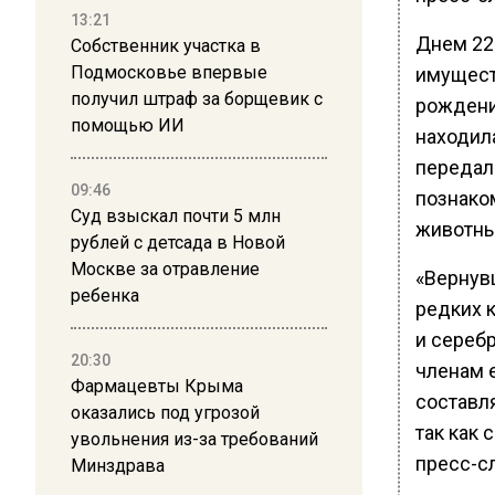
13:21
Днем 22
Собственник участка в
Подмосковье впервые
имущест
получил штраф за борщевик с
рождения
помощью ИИ
находила
передала
09:46
познаком
Суд взыскал почти 5 млн
животны
рублей с детсада в Новой
Москве за отравление
«Вернув
ребенка
редких 
и сереб
20:30
членам 
Фармацевты Крыма
составля
оказались под угрозой
так как 
увольнения из-за требований
пресс-с
Минздрава