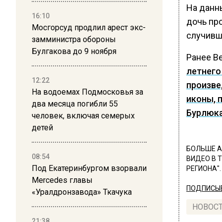
На данн
16:10
дочь пр
Мосгорсуд продлил арест экс-
случивш
замминистра обороны
Булгакова до 9 ноября
Ранее В
летнего
12:22
произве
На водоемах Подмосковья за
иконы, 
два месяца погибли 55
Бурлюк
человек, включая семерых
детей
БОЛЬШЕ А
08:54
ВИДЕО В 
Под Екатеринбургом взорвали
РЕГИОНА".
Mercedes главы
ПОДПИСЫВ
«Уралдронзавода» Ткачука
НОВОС
21:38