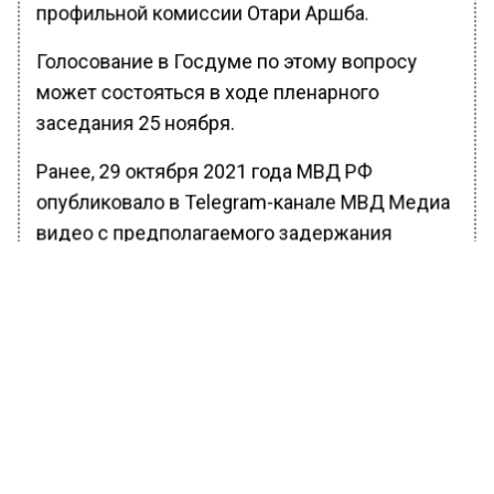
профильной комиссии Отари Аршба.
Голосование в Госдуме по этому вопросу
может состояться в ходе пленарного
заседания 25 ноября.
Ранее, 29 октября 2021 года МВД РФ
опубликовало в Telegram-канале МВД Медиа
видео с предполагаемого задержания
депутата Государственной думы от КПРФ
Валерия Рашкина по подозрению в
незаконной охоте. Ранее в комитете
охотничьего хозяйства и рыболовства
Саратовской области рассказали, что
Валерия Рашкина полицейский и сотрудник
комитета охотничьего хозяйства обнаружили
в Лысогорском районе Саратовской области