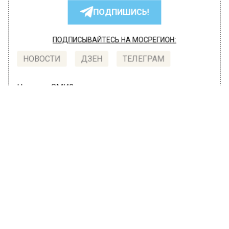
ПОДПИШИСЬ!
ПОДПИСЫВАЙТЕСЬ НА МОСРЕГИОН:
НОВОСТИ
ДЗЕН
ТЕЛЕГРАМ
Новости СМИ2
ОБЩЕСТВО
Автор:
Оксана Герасимова
Более 50 обращений по поводу
семейного насилия получил
омбудсмен Москвы за 2021 год
23 ноября 2021, 14:00
Более 50 обращений по поводу семейного