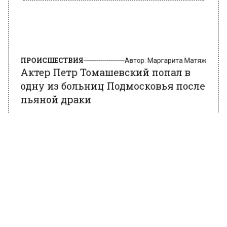
ПРОИСШЕСТВИЯ
Автор:
Маргарита Матяж
Актер Петр Томашевский попал в
одну из больниц Подмосковья после
пьяной драки
23 ноября 2021, 11:02
Российский актер Петр Томашевский после
драки попал в одну из больниц Подмосковья.
Об этом сообщает Telegram-канал 112.
В результате инцидента врачи
диагностировали у 39-летнего актёра
сотрясение мозга, артист находился в
состоянии алкогольного опьянения. Пока