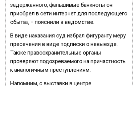
задержанного, фальшивые банкноты он
приобрел в сети интернет для последующего
сбыта», − пояснили в ведомстве.
В виде наказания суд избрал фигуранту меру
пресечения в виде подписки о невыезде.
Также правоохранительные органы
проверяют подозреваемого на причастность
к аналогичным преступлениям.
Напомним, с выставки в центре
современного искусства «Винзавод»
украли
работу
Анны Андржиевской «Зависть». К
поискам привлечены правоохранительные
органы.