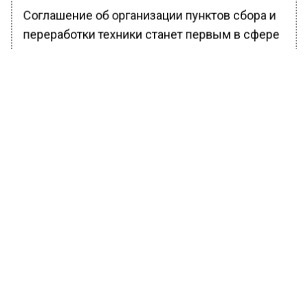
Соглашение об организации пунктов сбора и
переработки техники станет первым в сфере
утилизации вышедшего из строя
электронного и электрического
оборудования.
«Москва подпишет с инвестором соглашение
о государственно-частном партнерстве на 20
лет. Город передаст инвестору пустующие
объекты капитального строительства,
расположенные в Остаповском проезде и на
Алтуфьевском шоссе. Реализация этого
проекта поможет снизить неблагоприятное
воздействие на окружающую среду и
сократить бюджетные затраты», — отметил
руководитель департамента инвестиционной