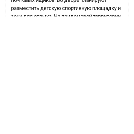
почтовых ящиков. Во дворе планируют
разместить детскую спортивную площадку и
зону для отдыха. На придомовой территории
будут посажены деревья, кустарники,
цветники и газоны.
Напомним, в Подмосковье до конца 2023
года
планируется досрочное расселение
многоквартирных домов
, признанных
аварийными с 1 января 2021 года. Программа
по расселению аварийного жилья будет
выполнена досрочно.
БОЛЬШЕ АКТУАЛЬНЫХ НОВОСТЕЙ И ЭКСКЛЮЗИВНЫХ
ВИДЕО В ТЕЛЕГРАМ-КАНАЛЕ "ВЕСТИ МОСКОВСКОГО
РЕГИОНА".
ПОДПИШИСЬ!