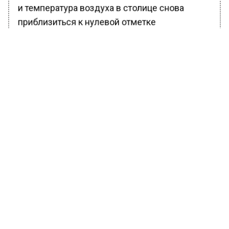
и температура воздуха в столице снова
приблизиться к нулевой отметке
БОЛЬШЕ АКТУАЛЬНЫХ НОВОСТЕЙ И ЭКСКЛЮЗИВНЫХ
ВИДЕО В ТЕЛЕГРАМ-КАНАЛЕ "ВЕСТИ МОСКОВСКОГО
РЕГИОНА".
ПОДПИШИСЬ!
ПОДПИСЫВАЙТЕСЬ НА МОСРЕГИОН:
НОВОСТИ
ДЗЕН
ТЕЛЕГРАМ
Новости СМИ2
ОБЩЕСТВО
Автор:
Валерия Цехмистренко