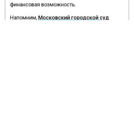
финансовая возможность.
Напомним,
Московский городской суд
взыскал 1 миллион рублей с Первого
канала в пользу певца Юрия Лозы
по иску о
защите исключительных прав на песню
«Плот».
Юрий Лоза в исковом требовании просил
взыскать с Первого канала 4 миллиона
рублей. Также певец и автор знаменитой
песни «Плот» просил суд запретить Первому
каналу создание технических условий,
благодаря которым можно размещать его
песню в программе «Голос».