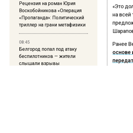
Рецензия на роман Юрия
«Это до
Воскобойникова «Операция
на всей 
«Пропаганда»: Политический
предлож
триллер на грани метафизики
Шарапов
08:45
Ранее В
Белгород попал под атаку
основе 
беспилотников — жители
передат
слышали взрывы
терапев
электро
21:13
Подмосковные врачи спасли
младенца весом 650 граммов
БОЛЬШЕ А
ВИДЕО В 
РЕГИОНА".
16:58
В Москве 2 августа ограничат
ПОДПИСЫВ
движение на Ильинке из-за