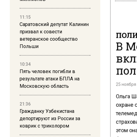
11:15
Саратовский депутат Калинин
ПОЛ
призвал к совести
ветеранское сообщество
В М
Польши
вкл
пол
10:34
Пять человек погибли в
результате атаки БПЛА на
25 ноября 
Московскую область
Ольга Ш
охране 
21:36
Гражданку Узбекистана
телемед
депортируют из России за
страхова
коврик с триколором
этом он