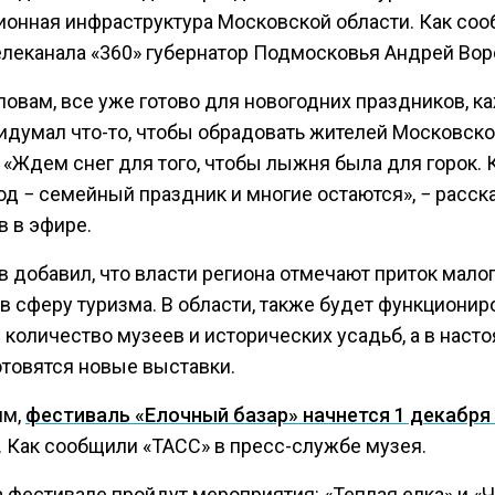
ионная инфраструктура Московской области. Как соо
елеканала «360» губернатор Подмосковья Андрей Вор
словам, все уже готово для новогодних праздников, 
ридумал что-то, чтобы обрадовать жителей Московск
 «Ждем снег для того, чтобы лыжня была для горок. 
од − семейный праздник и многие остаются», − расск
в в эфире.
 добавил, что власти региона отмечают приток мало
в сферу туризма. В области, также будет функционир
 количество музеев и исторических усадьб, а в наст
отовятся новые выставки.
им,
фестиваль «Елочный базар» начнется 1 декабря
. Как сообщили «ТАСС» в пресс-службе музея.
а фестивале пройдут мероприятия: «Теплая елка» и «