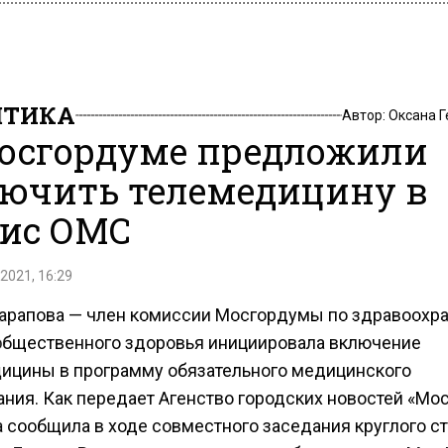
ИТИКА
Автор:
Оксана 
осгордуме предложили
ючить телемедицину в
ис ОМС
2021, 16:29
арапова — член комиссии Мосгордумы по здравоохр
общественного здоровья инициировала включение
ицины в программу обязательного медицинского
ния. Как передает Агенство городских новостей «Мо
а сообщила в ходе совместного заседания круглого с