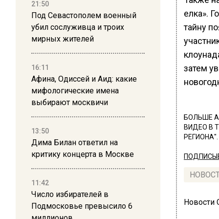
21:50
елка». 
Под Севастополем военный
тайну п
убил сослуживца и троих
мирных жителей
участни
клоунада
затем у
16:11
Афина, Одиссей и Аид: какие
новогодн
мифологические имена
выбирают москвичи
БОЛЬШЕ А
ВИДЕО В 
13:50
РЕГИОНА".
Дима Билан ответил на
критику концерта в Москве
ПОДПИСЫВ
НОВОС
11:42
Число избирателей в
Новости
Подмосковье превысило 6
миллионов