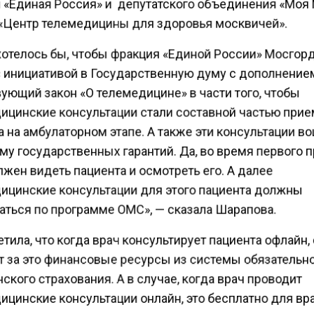
 «Единая Россия» и депутатского объединения «Моя
 «Центр телемедицины для здоровья москвичей».
хотелось бы, чтобы фракция «Единой России» Мосго
 инициативой в Государственную думу с дополнение
ующий закон «О телемедицине» в части того, чтобы
ицинские консультации стали составной частью при
 на амбулаторном этапе. А также эти консультации в
му государственных гарантий. Да, во время первого 
жен видеть пациента и осмотреть его. А далее
ицинские консультации для этого пациента должны
аться по программе ОМС», — сказала Шарапова.
тила, что когда врач консультирует пациента офлайн,
т за это финансовые ресурсы из системы обязательн
кого страхования. А в случае, когда врач проводит
цинские консультации онлайн, это бесплатно для вр