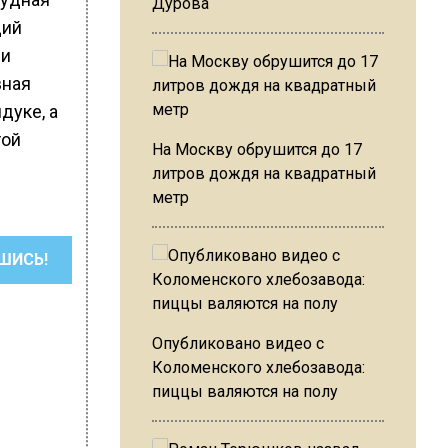
Дурова
щий
ии
вная
дуке, а
той
На Москву обрушится до 17
литров дождя на квадратный
метр
ШИСЬ!
Опубликовано видео с
Коломенского хлебозавода:
пиццы валяются на полу