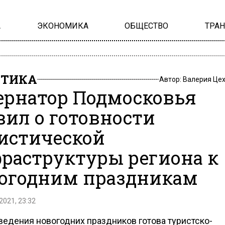
А
ЭКОНОМИКА
ОБЩЕСТВО
ТРА
ИТИКА
Автор:
Валерия Це
ернатор Подмосковья
вил о готовности
истической
раструктуры региона к
огодним праздникам
2021, 23:32
ведения новогодних праздников готова туристско-