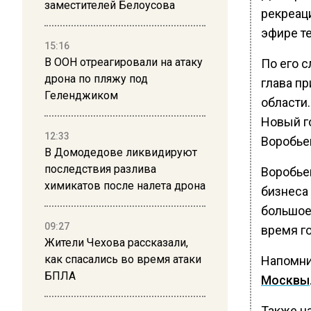
заместителей Белоусова
рекреац
эфире т
15:16
В ООН отреагировали на атаку
По его 
дрона по пляжу под
глава п
Геленджиком
области.
Новый г
12:33
Воробье
В Домодедове ликвидируют
последствия разлива
Воробьев
химикатов после налета дрона
бизнеса 
большое
09:27
время г
Жители Чехова рассказали,
как спасались во время атаки
Напомн
БПЛА
Москвы
Также н