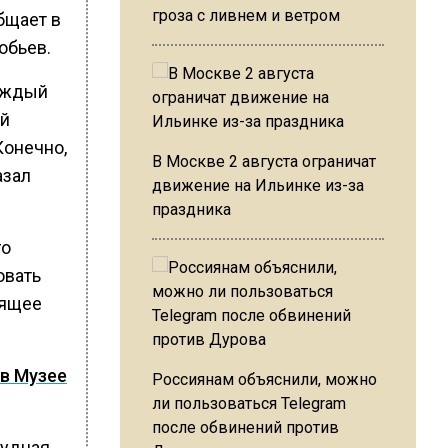
гроза с ливнем и ветром
бщает в
обьев.
каждый
ой
Конечно,
В Москве 2 августа ограничат
азал
движение на Ильинке из-за
праздника
го
овать
оящее
 в Музее
Россиянам объяснили, можно
ли пользоваться Telegram
после обвинений против
Чудная