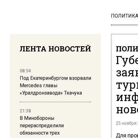
ПОЛИТИК
ЛЕНТА НОВОСТЕЙ
ПОЛ
Губ
зая
08:54
Под Екатеринбургом взорвали
тур
Mercedes главы
инф
«Уралдронзавода» Ткачука
нов
21:38
В Минобороны
25 ноября 
перераспределили
обязанности трех
Для про