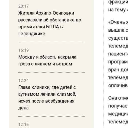
фракции
20:17
на тему
Жители Архипо-Осиповки
рассказали об обстановке во
«Очень 
время атаки БПЛА в
вышла с
Геленджике
существ
телемед
16:19
пациента
Москву и область накрыла
програм
гроза с ливнем и ветром
врач дол
телемед
12:24
оплачив
Глава клиники, где детей с
аутизмом лечили клизмой,
Она отме
исчез после возбуждения
получае
дела
медицинс
телемеди
12:15