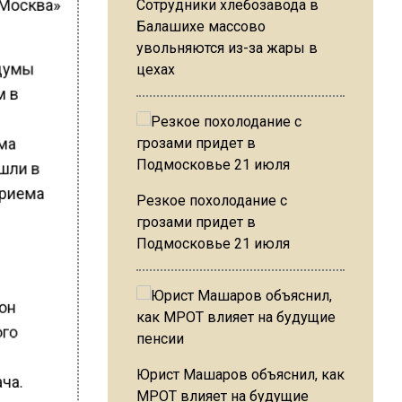
 Москва»
Сотрудники хлебозавода в
Балашихе массово
увольняются из-за жары в
рдумы
цехах
м в
ема
ошли в
приема
Резкое похолодание с
грозами придет в
Подмосковье 21 июля
 он
ого
Юрист Машаров объяснил, как
ача.
МРОТ влияет на будущие