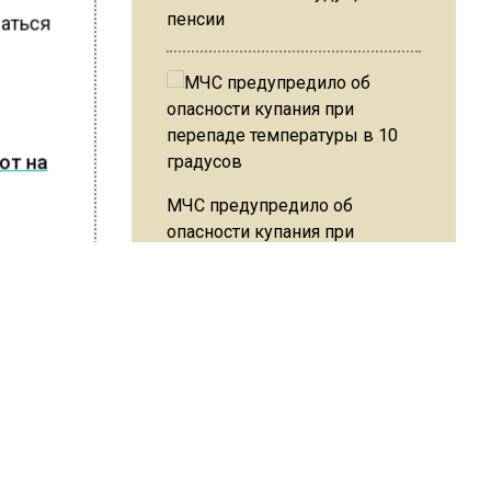
пенсии
ваться
от на
МЧС предупредило об
опасности купания при
иси в
перепаде температуры в 10
градусов
ШИСЬ!
В Подмосковье с 3 августа
повысят тарифы на платные