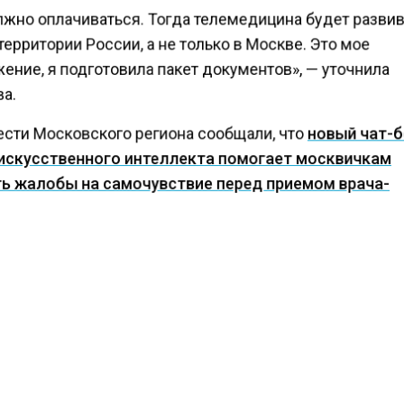
лжно оплачиваться. Тогда телемедицина будет разви
территории России, а не только в Москве. Это мое
ение, я подготовила пакет документов», — уточнила
а.
ести Московского региона сообщали, что
новый чат-б
искусственного интеллекта помогает москвичкам
ь жалобы на самочувствие перед приемом врача-
та
. С начала августа 100 тысяч москвичей внесли зап
нные медкарты с его помощью.
КТУАЛЬНЫХ НОВОСТЕЙ И ЭКСКЛЮЗИВНЫХ
ПОДПИ
ТЕЛЕГРАМ-КАНАЛЕ "ВЕСТИ МОСКОВСКОГО
АЙТЕСЬ НА МОСРЕГИОН: