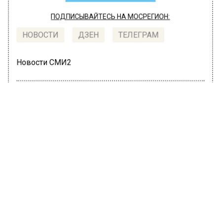
ПОДПИСЫВАЙТЕСЬ НА МОСРЕГИОН:
НОВОСТИ
ДЗЕН
ТЕЛЕГРАМ
Новости СМИ2
ОБЩЕСТВО
Автор:
Маргарита Матяж
Прокуратура Москвы оставит без
инстаграм -аккаунтов популярных
блогеров
25 ноября 2021, 20:41
Блогеры Алан Енилеев, «ТОТ САМЫЙ
GOSHA», Кирилл и Богдан «ФЕРРОМОН666»