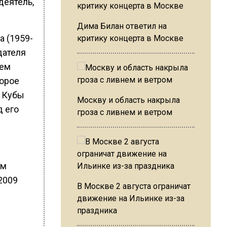
деятель,
Дима Билан ответил на
 (1959-
критику концерта в Москве
дателя
лем
торое
 Кубы
Москву и область накрыла
д его
гроза с ливнем и ветром
ым
2009
В Москве 2 августа ограничат
движение на Ильинке из-за
праздника