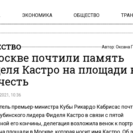
А
ЭКОНОМИКА
ОБЩЕСТВО
ТРА
СТВО
Автор:
Оксана 
оскве почтили память
еля Кастро на площади 
 честь
2021, 10:36
тель премьер-министра Кубы Рикардо Кабрисас поч
кубинского лидера Фиделя Кастро в связи с пятой
ной его кончины, делегация возложила венок к портр
на площади в Москве, которая носит имя Кастро. Об 