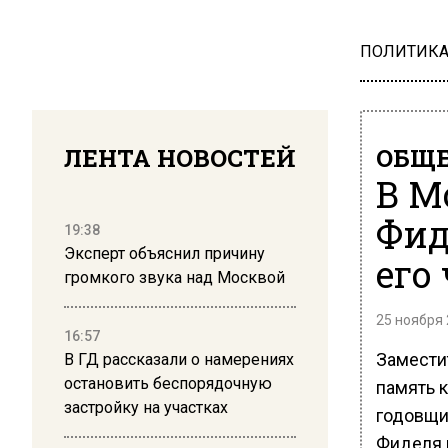
ПОЛИТИК
ЛЕНТА НОВОСТЕЙ
ОБЩЕ
В М
Фид
19:38
Эксперт объяснил причину
его
громкого звука над Москвой
25 ноября 
16:57
Замести
В ГД рассказали о намерениях
остановить беспорядочную
память 
застройку на участках
годовщи
Фиделя 