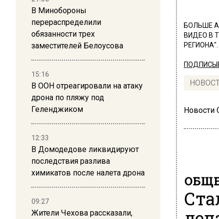
В Минобороны
перераспределили
БОЛЬШЕ А
обязанности трех
ВИДЕО В 
заместителей Белоусова
РЕГИОНА".
ПОДПИСЫВ
15:16
НОВОС
В ООН отреагировали на атаку
дрона по пляжу под
Геленджиком
Новости
12:33
В Домодедове ликвидируют
последствия разлива
химикатов после налета дрона
ОБЩЕ
Ста
09:27
дел
Жители Чехова рассказали,