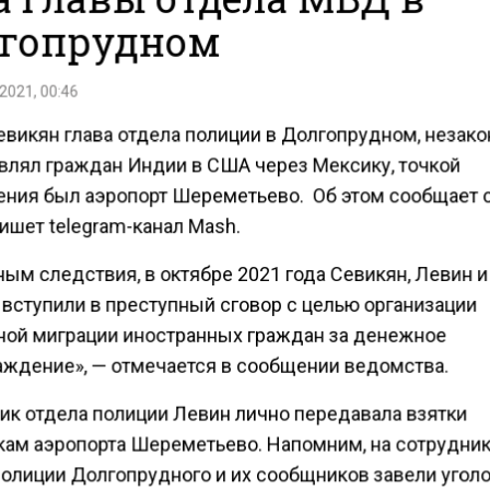
гопрудном
2021, 00:46
евикян глава отдела полиции в Долгопрудном, незак
влял граждан Индии в США через Мексику, точкой
ения был аэропорт Шереметьево. Об этом сообщает 
ишет telegram-канал Мash.
ым следствия, в октябре 2021 года Севикян, Левин и
 вступили в преступный сговор с целью организации
ной миграции иностранных граждан за денежное
аждение», — отмечается в сообщении ведомства.
ик отдела полиции Левин лично передавала взятки
кам аэропорта Шереметьево. Напомним, на сотрудни
полиции Долгопрудного и их сообщников завели угол