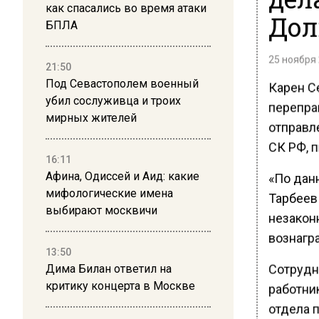
как спасались во время атаки
Дол
БПЛА
25 ноября 
21:50
Под Севастополем военный
Карен С
убил сослуживца и троих
перепра
мирных жителей
отправл
СК РФ, п
16:11
Афина, Одиссей и Аид: какие
«По данн
мифологические имена
Тарбеев
выбирают москвичи
незакон
вознагр
13:50
Сотрудн
Дима Билан ответил на
критику концерта в Москве
работни
отдела 