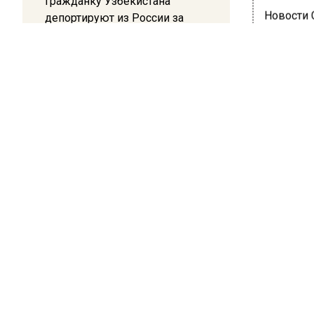
Гражданку Узбекистана
Новости
депортируют из России за
коврик с триколором
20:17
Жители Архипо-Осиповки
рассказали об обстановке во
ОБЩЕ
время атаки БПЛА в
Ста
Геленджике
дел
Дол
25 ноября 
Карен С
перепра
отправл