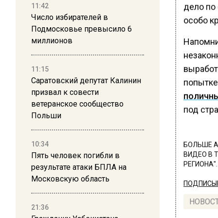
дело по 
11:42
Число избирателей в
особо к
Подмосковье превысило 6
миллионов
Напомним
незакон
выработ
11:15
Саратовский депутат Калинин
попытк
призвал к совести
поличн
ветеранское сообщество
под стра
Польши
10:34
БОЛЬШЕ А
Пять человек погибли в
ВИДЕО В 
РЕГИОНА".
результате атаки БПЛА на
Московскую область
ПОДПИСЫВ
НОВОС
21:36