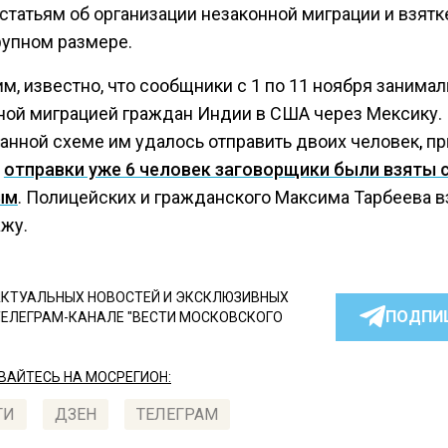
статьям об организации незаконной миграции и взятк
рупном размере.
, известно, что сообщники с 1 по 11 ноября занима
ной миграцией граждан Индии в США через Мексику.
анной схеме им удалось отправить двоих человек, пр
е
отправки уже 6 человек заговорщики были взяты 
ым
. Полицейских и гражданского Максима Тарбеева 
жу.
КТУАЛЬНЫХ НОВОСТЕЙ И ЭКСКЛЮЗИВНЫХ
ПОДПИ
ТЕЛЕГРАМ-КАНАЛЕ "ВЕСТИ МОСКОВСКОГО
АЙТЕСЬ НА МОСРЕГИОН:
ТИ
ДЗЕН
ТЕЛЕГРАМ