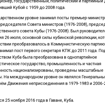
ионер, государственный, политический и партийный 
вший Кубой с 1959 до 2008 года.
дарственном уровне занимал посты премьер-министра
 председателя Совета министров (1976-2008), предсе
ственного совета Кубы (1976-2008). Был руководите
я 26 июля, основной силы кубинской революции, ко
ствии преобразовалось в Коммунистическую партию
анимал пост первого секретаря КПК до 2011 года. По
ством Куба была преобразована в однопартийное
стическое государство, промышленность и частная
нность национализированы, проведены масштабные
. На международном уровне он являлся Генеральн
рём Движения неприсоединения в 1979-1983 и 2006-
я 25 ноября 2016 года в Гаване, Куба.