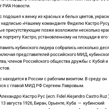
т РИА Новости.
 подошел к венку из красных и белых цветов, украси
с надписью «Нашему команданте Фиделю Кастро Русу
ые присутствующие позже возложили несколько кра
к портрету Кастро, установленному на площади в его 
 память кубинского лидера собрались несколько дес
включая представителей российского МИД, кубинско
тва, членов Российского общества дружбы с Кубой и
стов.
 находится в России с рабочим визитом. В среду он
лся с главой МИД РФ Сергеем Лавровым.
лехандро Кастро Рус (исп. Fidel Alejandro Castro Ruz 
13 августа 1926, Биран, Орьенте, Куба — кубинский