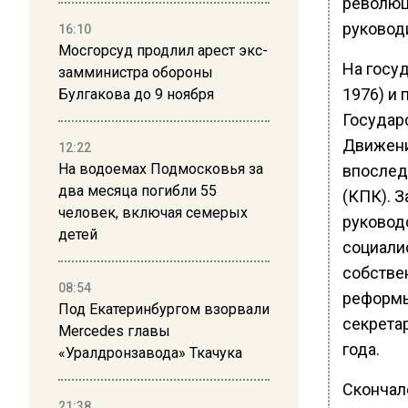
революц
руководи
16:10
Мосгорсуд продлил арест экс-
На госу
замминистра обороны
1976) и
Булгакова до 9 ноября
Государ
Движени
12:22
На водоемах Подмосковья за
впослед
два месяца погибли 55
(КПК). З
человек, включая семерых
руковод
детей
социали
собстве
08:54
реформы
Под Екатеринбургом взорвали
секрета
Mercedes главы
года.
«Уралдронзавода» Ткачука
Скончалс
21:38