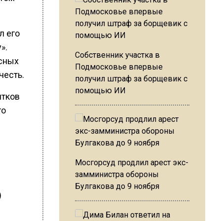
л его
».
Собственник участка в
сных
Подмосковье впервые
честь.
получил штраф за борщевик с
помощью ИИ
ятков
го
Мосгорсуд продлил арест экс-
замминистра обороны
Булгакова до 9 ноября
)