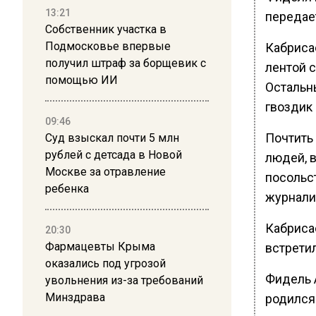
13:21
передае
Собственник участка в
Подмосковье впервые
Кабрисас
получил штраф за борщевик с
лентой 
помощью ИИ
Остальн
гвоздик 
09:46
Почтить
Суд взыскал почти 5 млн
рублей с детсада в Новой
людей, 
Москве за отравление
посольс
ребенка
журнали
Кабрисас
20:30
Фармацевты Крыма
встрети
оказались под угрозой
Фидель А
увольнения из-за требований
Минздрава
родился 