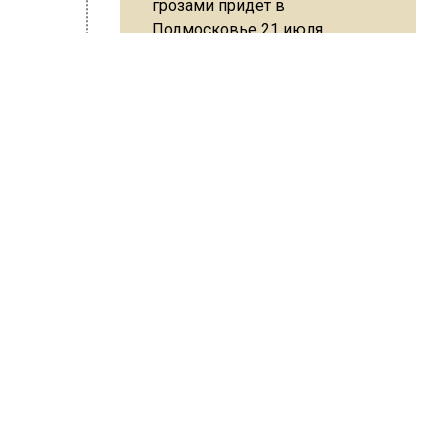
грозами придет в
Подмосковье 21 июля
ита Матяж
Юрист Машаров объяснил, как
ти
МРОТ влияет на будущие
пенсии
онно
МЧС предупредило об
опасности купания при
служба
перепаде температуры в 10