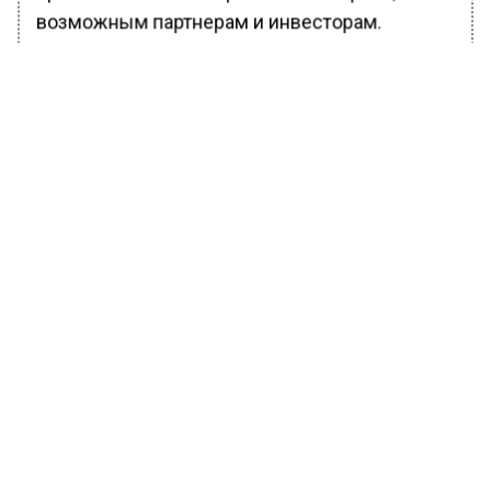
возможным партнерам и инвесторам.
«В отличие от технологических стартапов,
малый бизнес в креативной отрасли
значительно сложнее масштабировать
кратно за короткое время. Поэтому основные
цели акселератора — помочь участникам
найти новые деловые контакты, улучшить
позиционирование на рынке, оптимизировать
производственные процессы, что приведет к
положительной динамике роста компании», —
уточнил руководитель Департамента
предпринимательства и инновационного
развития Москвы Алексей Фурсин.
Наставники помогали предпринимателям не
только улучшить существующие продукты,