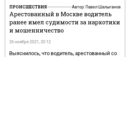
ПРОИСШЕСТВИЯ
Автор:
Павел Шалыганов
Арестованный в Москве водитель
ранее имел судимости за наркотики
и мошенничество
26 ноября 2021, 20:12
Выяснилось, что водитель, арестованный со
стрельбой на Симферопольском шоссе в
Москве, ранее был осужден по двум
статьям. Об этом говорится в
опубликованном МВД России аудио.
«Один-два. Статья 228 [«Незаконные
приобретение, хранение, перевозка,
изготовление, переработка наркотических
средств, психотропных веществ или их