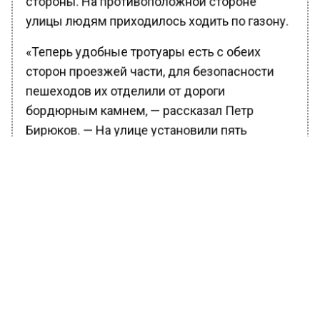
улицы людям приходилось ходить по газону.
«Теперь удобные тротуары есть с обеих
сторон проезжей части, для безопасности
пешеходов их отделили от дороги
бордюрным камнем, — рассказал Петр
Бирюков. — На улице установили пять
современных остановочных павильонов, в
которых можно не только укрыться от
непогоды, но и зарядить телефон,
подключиться к сети Wi-Fi».
Вдоль новых тротуаров для освещения
установили 28 новых фонарей с
энергосберегающими лампами.
Чтобы сделать дорогу до новой станции БКЛ