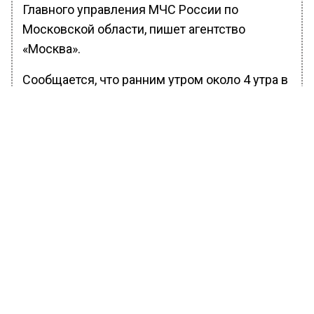
Главного управления МЧС России по
Московской области, пишет агентство
«Москва».
Сообщается, что ранним утром около 4 утра в
одном из частных домов подмосковных
Люберцев (деревня Торбеево) произошёл
взрыв неизвестного происхождения.
БОЛЬШЕ АКТУАЛЬНЫХ НОВОСТЕЙ И ЭКСКЛЮЗИВНЫХ
ВИДЕО В ТЕЛЕГРАМ-КАНАЛЕ "ВЕСТИ МОСКОВСКОГО
РЕГИОНА".
ПОДПИШИСЬ!
ПОДПИСЫВАЙТЕСЬ НА МОСРЕГИОН:
НОВОСТИ
ДЗЕН
ТЕЛЕГРАМ