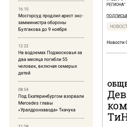
РЕГИОНА".
16:10
Мосгорсуд продлил арест экс-
ПОДПИСЫВ
замминистра обороны
НОВОС
Булгакова до 9 ноября
Новости
12:22
На водоемах Подмосковья за
два месяца погибли 55
человек, включая семерых
детей
ОБЩЕ
Дев
08:54
Под Екатеринбургом взорвали
ком
Mercedes главы
«Уралдронзавода» Ткачука
ТиН
21:38