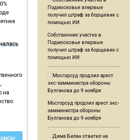
40%
роде
оятнее
Собственник участка в
Подмосковье впервые
ачалась
получил штраф за борщевик с
помощью ИИ
твенного
,
о на
рство
Мосгорсуд продлил арест экс-
замминистра обороны
Булгакова до 9 ноября
ШИСЬ!