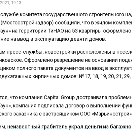
2021, 19:13
-службе комитета государственного строительного н
(Мосгосстройнадзор) сообщили, что в жилом компле
Таун» на территории ТиНАО на 53 квартиры оформлено
ние на ввод в эксплуатацию девяти домов.
ам пресс-службы, новостройки расположены в посе
ковское. Оформлено разрешение на основании пода
щиком полного пакета документов на ввод в эксплуа
вухэтажных кирпичных домов: №17, 18, 19, 20, 21, 29, 
тся, что компания Capital Group достраивала пробле
Таун», компания подписала договор о выполнении фу
ского заказчика с застройщиком ООО «Марьинострой»
им,
неизвестный грабитель украл деньги из багажн