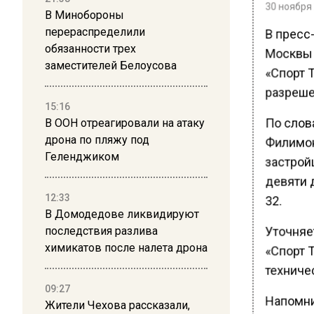
30 ноября 
В Минобороны
В пресс
перераспределили
обязанности трех
Москвы 
заместителей Белоусова
«Спорт 
разреше
15:16
По слов
В ООН отреагировали на атаку
дрона по пляжу под
Филимон
Геленджиком
застрой
девяти д
12:33
32.
В Домодедове ликвидируют
Уточняе
последствия разлива
химикатов после налета дрона
«Спорт 
техниче
09:27
Напомн
Жители Чехова рассказали,