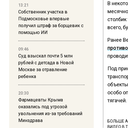
В некот
13:21
месячно
Собственник участка в
Подмосковье впервые
столбик 
получил штраф за борщевик с
всего, 
помощью ИИ
Ранее В
противо
09:46
проводит
Суд взыскал почти 5 млн
рублей с детсада в Новой
Под при
Москве за отравление
транспо
ребенка
объекты 
особо о
20:30
Фармацевты Крыма
тягачей.
оказались под угрозой
увольнения из-за требований
Минздрава
БОЛЬШЕ А
ВИДЕО В 