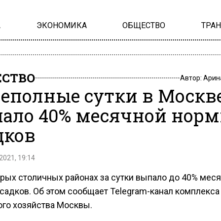
А
ЭКОНОМИКА
ОБЩЕСТВО
ТРА
СТВО
Автор:
Арин
неполные сутки в Москв
ало 40% месячной нор
дков
2021, 19:14
орых столичных районах за сутки выпало до 40% мес
садков. Об этом сообщает Telegram-канал комплекса
ого хозяйства Москвы.