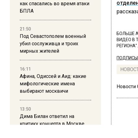
отделен
как спасались во время атаки
БПЛА
рассказ
21:50
БОЛЬШЕ А
Под Севастополем военный
ВИДЕО В 
убил сослуживца и троих
РЕГИОНА".
мирных жителей
ПОДПИСЫВ
16:11
НОВОС
Афина, Одиссей и Аид: какие
мифологические имена
Новости
выбирают москвичи
13:50
Дима Билан ответил на
критику концерта в Москве
ОБЩЕ