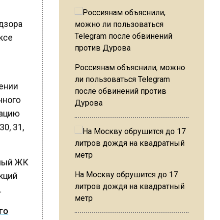
адзора
ксе
Россиянам объяснили, можно
ли пользоваться Telegram
лении
после обвинений против
нного
Дурова
тацию
30, 31,
мный ЖК
На Москву обрушится до 17
нкций
литров дождя на квадратный
.
метр
ого