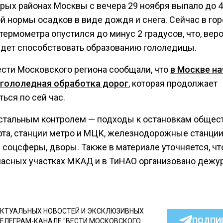
орых районах Москвы с вечера 29 ноября выпало до 
й нормы осадков в виде дождя и снега. Сейчас в го
термометра опустился до минус 2 градусов, что, вер
будет способствовать образованию гололедицы.
ести Московского региона сообщали, что
в Москве н
гололедная обработка дорог
, которая продолжает
ься по сей час.
стальным контролем — подходы к остановкам общес
рта, станции метро и МЦК, железнодорожные станции
соцсферы, дворы. Также в материале уточняется, чт
пасных участках МКАД и в ТиНАО организовано дежу
КТУАЛЬНЫХ НОВОСТЕЙ И ЭКСКЛЮЗИВНЫХ
ПОДПИ
ТЕЛЕГРАМ-КАНАЛЕ "ВЕСТИ МОСКОВСКОГО