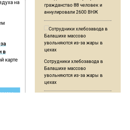
здуха на
гражданство 88 человек и
аннулировали 2600 ВНЖ
сем
-за
и в
ой карте
Сотрудники хлебозавода в
Балашихе массово
увольняются из-за жары в
цехах
ШИСЬ!
Резкое похолодание с