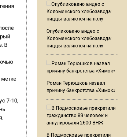
вгения
 после
Опубликовано видео с
орый
Коломенского хлебозавода:
в. В
пиццы валяются на полу
ночью
м
отметке
Роман Терюшков назвал
причину банкротства «Химок»
ус 7-10,
очь
я.
В Подмосковье прекратили