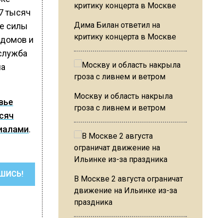
7 тысяч
Дима Билан ответил на
ые силы
критику концерта в Москве
 домов и
-служба
ла
Москву и область накрыла
вье
гроза с ливнем и ветром
сяч
иалами
.
ШИСЬ!
В Москве 2 августа ограничат
движение на Ильинке из-за
праздника