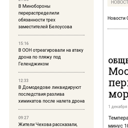
НОВОС
В Минобороны
перераспределили
Новости
обязанности трех
заместителей Белоусова
15:16
В ООН отреагировали на атаку
дрона по пляжу под
ОБЩЕ
Геленджиком
Мос
пер
12:33
В Домодедове ликвидируют
мор
последствия разлива
химикатов после налета дрона
1 декабря 
Температ
09:27
минус 1
Жители Чехова рассказали,