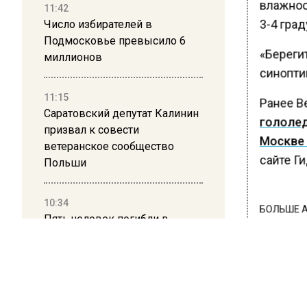
влажнос
11:42
3-4 град
Число избирателей в
Подмосковье превысило 6
«Берегит
миллионов
синоптик
11:15
Ранее В
Саратовский депутат Калинин
гололед
призвал к совести
Москве 
ветеранское сообщество
сайте Г
Польши
10:34
БОЛЬШЕ А
Пять человек погибли в
ВИДЕО В 
результате атаки БПЛА на
РЕГИОНА".
Московскую область
ПОДПИСЫВ
НОВОС
21:36