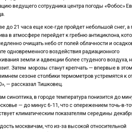
цию ведущего сотрудника центра погоды «Фобос» Е
а.
е до 21 часа еще кое-где пройдет небольшой снег, а
ива в атмосфере перейдет к гребню антициклона, кот
едленно очищать небо от полей облачности и осадко
ате одновременного воздействия радиационного
ивания земли и адвекции более студеного воздуха, 
зит. Затем морозы станут крепчать — впервые в это
зимнем сезоне столбики термометров устремятся к 
», — рассказал Тишковец.
м синоптика, в городе температура понизится до мин
ковье — до минус 6-11, что с опережением точь-в-т
ствует климатическим показателям середины декабр
дость москвичам, что из-за высокой относительной