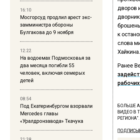
дворов 
16:10
дворник
Мосгорсуд продлил арест экс-
замминистра обороны
брошены
Булгакова до 9 ноября
к остано
слова м
12:22
Хайкина.
На водоемах Подмосковья за
Ранее В
два месяца погибли 55
человек, включая семерых
задейст
детей
рабочих
08:54
Под Екатеринбургом взорвали
БОЛЬШЕ А
ВИДЕО В 
Mercedes главы
РЕГИОНА".
«Уралдронзавода» Ткачука
ПОДПИСЫВ
21:38