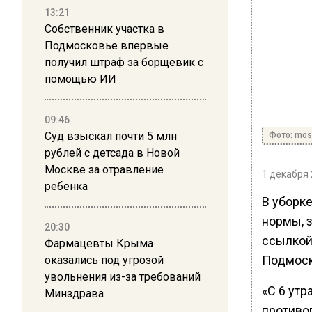
13:21
Собственник участка в
Подмосковье впервые
получил штраф за борщевик с
помощью ИИ
09:46
Суд взыскал почти 5 млн
Фото: mos
рублей с детсада в Новой
Москве за отравление
1 декабря 
ребенка
В уборке
нормы, 
20:30
ссылкой
Фармацевты Крыма
Подмоск
оказались под угрозой
увольнения из-за требований
«С 6 ут
Минздрава
противо