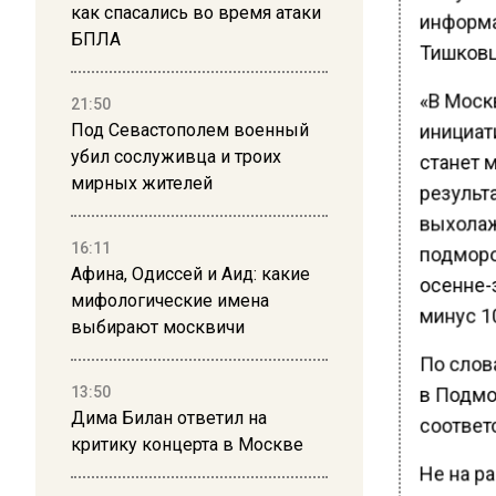
как спасались во время атаки
информа
БПЛА
Тишковц
«В Москв
21:50
инициат
Под Севастополем военный
убил сослуживца и троих
станет м
мирных жителей
результ
выхолаж
16:11
подморо
Афина, Одиссей и Аид: какие
осенне-
мифологические имена
минус 10
выбирают москвичи
По слова
в Подмос
13:50
Дима Билан ответил на
соответ
критику концерта в Москве
Не на ра