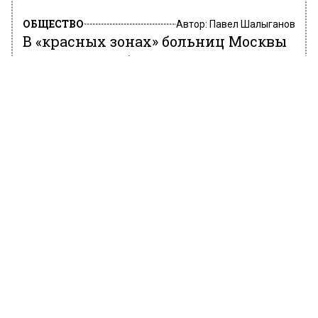
ОБЩЕСТВО
Автор:
Павел Шалыганов
В «красных зонах» больниц Москвы
регулярно работают почти 300
добровольцев, заявили в РПЦ
1 декабря 2021, 15:51
Около 300 добровольцев регулярно работают
в «красных зонах» московских больниц. Об
этом заявили в пресс-службе Синодального
отдела по благотворительности Русской
православной церкви.
По этим данным, в настоящее время в
«красных зонах» около 280 добровольцев.
Кроме того, все еще продолжается на набор
на курсы добровольцев, которые проводятся